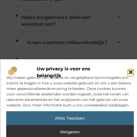
Welke programma's biedt een
▼
wasstraat aan?
Is een wasstraat milieuvriendelijk?
▼
Kan een wasstraat mijn voertuig
▼
beschadigen?
Uw privacy is voor ons
belangrijk
Wij maken gebruik van cookies en vergelijkbare technologieën om
Goed artikel? Deel hem dan op:
inzicht te krijgen in hoe u onze website gebruikt en om u een betere,
meer gepersonaliseerde ervaring te bieden. Deze cookies kunnen
voor verschillende doeleinden worden ingezet, zoals het tonen van
X
Facebook
Pinterest
LinkedIn
Email
relevante advertenties en het analyseren van het gebruik van onze
(Twitter)
website. Voor meer informatie kunt u ons cookiebeleid raadplegen.
Tags:
Alles Toestaan
Weigeren