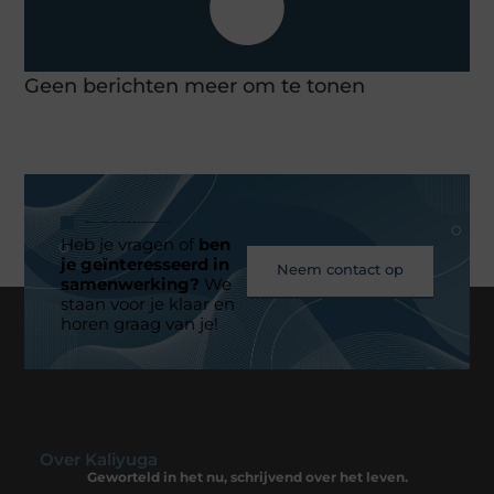
Geen berichten meer om te tonen
Heb je vragen of
ben
je geïnteresseerd in
Neem contact op
samenwerking?
We
staan voor je klaar en
horen graag van je!
Over Kaliyuga
Geworteld in het nu, schrijvend over het leven.