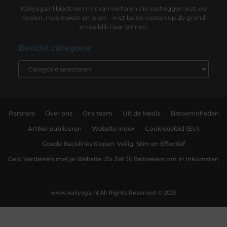
Kaliyuga.nl biedt een mix van verhalen die vastleggen wat we
voelen, meemaken en leren – met beide voeten op de grond
en de blik naar binnen.
Bericht categorie
Partners
Over ons
Ons team
Uit de Media
Beroemdheden
Artikel publiceren
Website index
Cookiebeleid (EU)
Goede Backlinks Kopen: Veilig, Slim en Effectief
Geld Verdienen met je Website: Zo Zet Jij Bezoekers om in Inkomsten
www.kaliyuga.nl.
All Rights Reserved © 2025