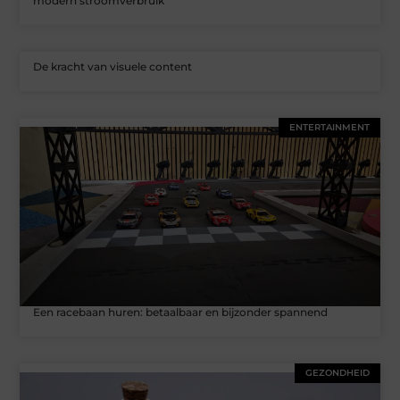
modern stroomverbruik
De kracht van visuele content
ENTERTAINMENT
Een racebaan huren: betaalbaar en bijzonder spannend
GEZONDHEID