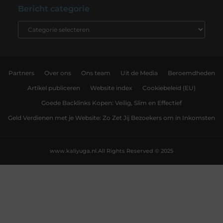
Bericht categorie
Partners
Over ons
Ons team
Uit de Media
Beroemdheden
Artikel publiceren
Website index
Cookiebeleid (EU)
Goede Backlinks Kopen: Veilig, Slim en Effectief
Geld Verdienen met je Website: Zo Zet Jij Bezoekers om in Inkomsten
www.kaliyuga.nl.
All Rights Reserved © 2025