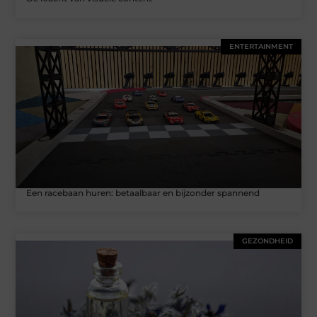
ENTERTAINMENT
Een racebaan huren: betaalbaar en bijzonder spannend
GEZONDHEID