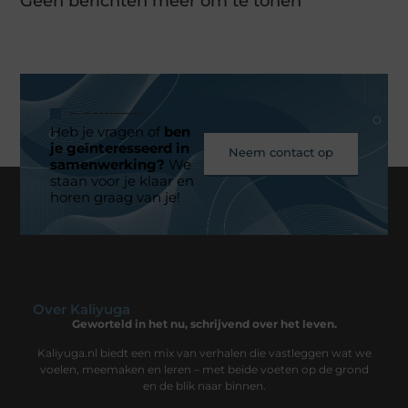
Geen berichten meer om te tonen
Heb je vragen of
ben
je geïnteresseerd in
Neem contact op
samenwerking?
We
staan voor je klaar en
horen graag van je!
Over Kaliyuga
Geworteld in het nu, schrijvend over het leven.
Kaliyuga.nl biedt een mix van verhalen die vastleggen wat we
voelen, meemaken en leren – met beide voeten op de grond
en de blik naar binnen.