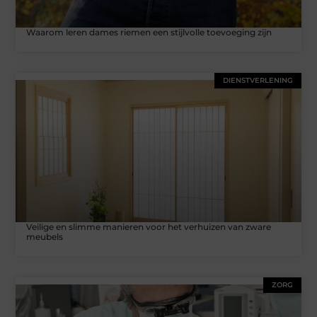
Waarom leren dames riemen een stijlvolle toevoeging zijn
DIENSTVERLENING
Veilige en slimme manieren voor het verhuizen van zware
meubels
ZORG