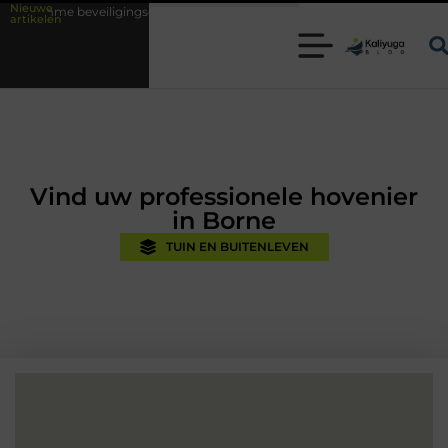
Nieuwe
veiligingsoplossingen met kennis uit de praktijk
Oman vakantie tips v
artikelen
Vind uw professionele hovenier
in Borne
TUIN EN BUITENLEVEN