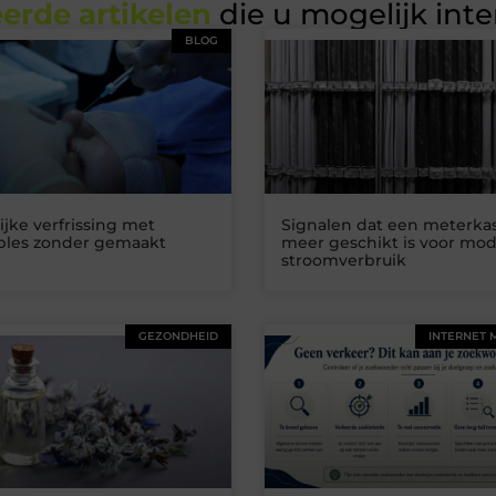
erde artikelen
die u mogelijk int
BLOG
ijke verfrissing met
Signalen dat een meterkas
ables zonder gemaakt
meer geschikt is voor mo
stroomverbruik
GEZONDHEID
INTERNET 