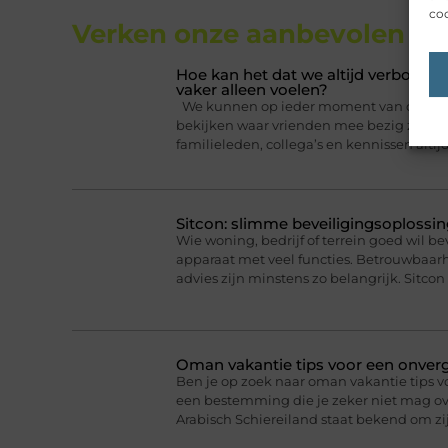
coo
Verken onze aanbevolen
art
Hoe kan het dat we altijd verbonden
vaker alleen voelen?
We kunnen op ieder moment van de dag ee
bekijken waar vrienden mee bezig zijn. Da
familieleden, collega’s en kennissen altij
Sitcon: slimme beveiligingsoplossin
Wie woning, bedrijf of terrein goed wil b
apparaat met veel functies. Betrouwbaa
advies zijn minstens zo belangrijk. Sitcon 
Oman vakantie tips voor een onverge
Ben je op zoek naar oman vakantie tips v
een bestemming die je zeker niet mag ove
Arabisch Schiereiland staat bekend om 