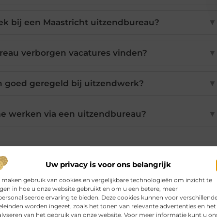
k bij een Maastricht uitzendbureau?
▼
ureau verborgen vacatures vinden?
▼
n goed geregeld bij uitzendwerk?
▼
ime werken via een uitzendbureau?
▼
Pinterest
LinkedIn
Email
Uw privacy is voor ons belangrijk
 maken gebruik van cookies en vergelijkbare technologieën om inzicht te
jgen in hoe u onze website gebruikt en om u een betere, meer
ersonaliseerde ervaring te bieden. Deze cookies kunnen voor verschillend
leinden worden ingezet, zoals het tonen van relevante advertenties en het
lyseren van het gebruik van onze website. Voor meer informatie kunt u on