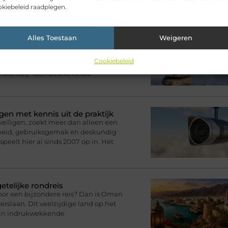
kiebeleid raadplegen.
ikelen voor jou.
 zijn, maar ons toch steeds
Alles Toestaan
Weigeren
n bericht sturen, een foto delen of
Cookiebeleid
nkzij onze telefoons zijn
d dichtbij. Toch betekent die
gen met kennis uit de praktijk
eveiligen, zoekt meer dan alleen een
rheid, gebruiksgemak en deskundig
speelt hier al sinds 2007 op in. Het
telijke rondreis
oor een bijzondere reis? Dan is Oman
rslaan. Dit veelzijdige land op het
zijn indrukwekkende