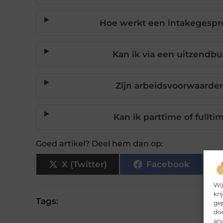
Hoe werkt een intakegespre
Kan ik via een uitzendb
Zijn arbeidsvoorwaarde
Kan ik parttime of fullt
Goed artikel? Deel hem dan op:
X (Twitter)
Facebook
Wij
kri
Tags:
gep
doe
ana