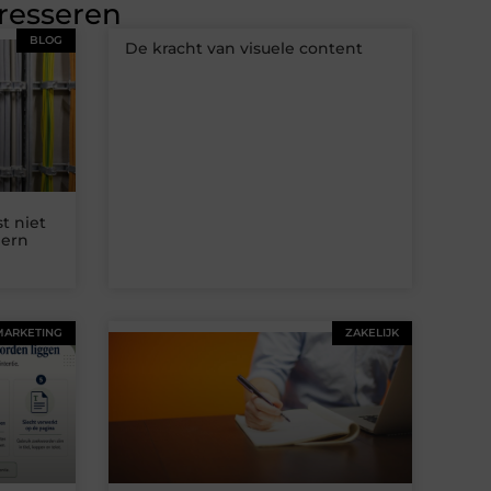
eresseren
BLOG
De kracht van visuele content
t niet
dern
MARKETING
ZAKELIJK