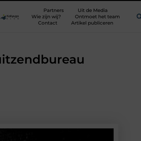
en uitdagend avontuur in een authentieke melkstal
Fysiothera
Partners
Uit de Media
Wie zijn wij?
Ontmoet het team
Contact
Artikel publiceren
 uitzendbureau