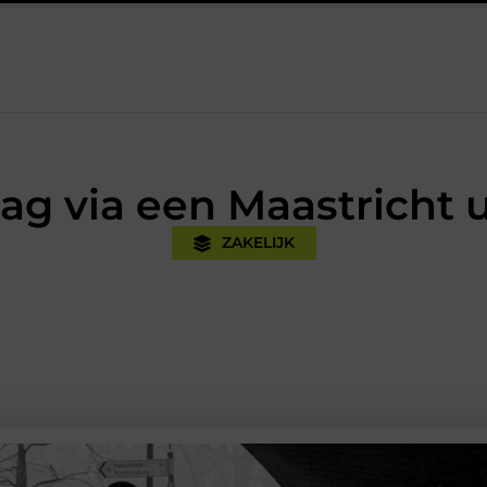
ijk
Oman vakantie tips voor een onvergetelijke rondreis
E
lag via een Maastricht
ZAKELIJK