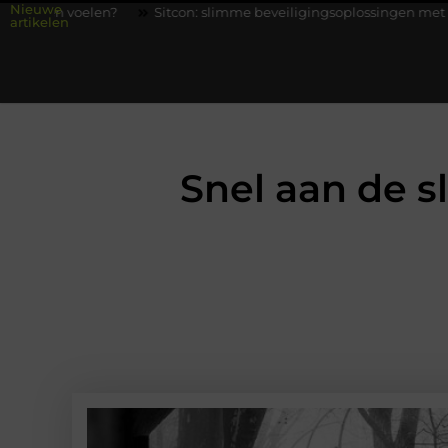
Nieuwe
Sitcon: slimme beveiligingsoplossingen met kennis uit de prakt
artikelen
Snel aan de s