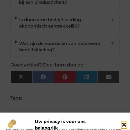
bij aan productiviteit?
Is duurzame bedrijfskleding
▼
ekonomisch aantrekkelijk?
Wat zijn de voordelen van maatwerk
▼
bedrijfskleding?
Goed artikel? Deel hem dan op:
X
Facebook
Pinterest
LinkedIn
Email
(Twitter)
Tags:
Verken onze aanbevolen
artikelen voor
Uw privacy is voor ons
jou.
belangrijk
Wij maken gebruik van cookies en vergelijkbare technologieën om