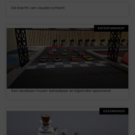
De kracht van visuele content
ENTERTAINMENT
Een racebaan huren: betaalbaar en bijzonder spannend
GEZONDHEID