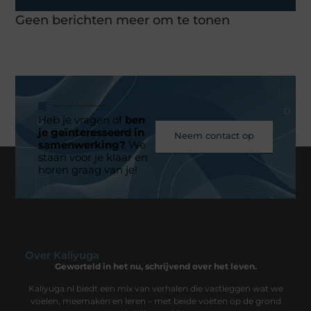
Geen berichten meer om te tonen
Heb je vragen of
ben
je geïnteresseerd in
Neem contact op
samenwerking?
We
staan voor je klaar en
horen graag van je!
Over Kaliyuga
Geworteld in het nu, schrijvend over het leven.
Kaliyuga.nl biedt een mix van verhalen die vastleggen wat we
voelen, meemaken en leren – met beide voeten op de grond