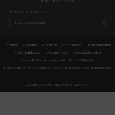
en de blik naar binnen.
Bericht categorie
Partners
Over ons
Ons team
Uit de Media
Beroemdheden
Artikel publiceren
Website index
Cookiebeleid (EU)
Goede Backlinks Kopen: Veilig, Slim en Effectief
Geld Verdienen met je Website: Zo Zet Jij Bezoekers om in Inkomsten
www.kaliyuga.nl.
All Rights Reserved © 2025