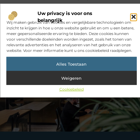
Een uitdagend avontuur in een authentieke melkstal
Uw privacy is voor ons
belangrijk
Fysiotherapie Haarlem: gericht werken aan herstel en beter
Wij maken gebruik van cookies en vergelijkbare technologieën om
bewegen
inzicht te krijgen in hoe u onze website gebruikt en om u een betere,
meer gepersonaliseerde ervaring te bieden. Deze cookies kunnen
Veelgemaakte fouten bij het beveiligen van schuren, garages
voor verschillende doeleinden worden ingezet, zoals het tonen van
en achteromgangen
relevante advertenties en het analyseren van het gebruik van onze
website. Voor meer informatie kunt u ons cookiebeleid raadplegen.
Alles Toestaan
VORIGE
VOLGENDE
Weigeren
De beste Yogalessen in Heerenveen
Scandinavische stijl in decoratie
Cookiebeleid