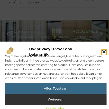
en achteromgangen
VORIGE
VOLGENDE
Het Belang van Zonwering
Consumentengemeenschappen als concurrentievoordeel
Uw privacy is voor ons
belangrijk
Wij maken gebruik van cookies en vergelijkbare technologieën om
inzicht te krijgen in hoe u onze website gebruikt en om u een betere,
meer gepersonaliseerde ervaring te bieden. Deze cookies kunnen
voor verschillende doeleinden worden ingezet, zoals het tonen van
relevante advertenties en het analyseren van het gebruik van onze
website. Voor meer informatie kunt u ons cookiebeleid raadplegen.
Had je deze artikelen al bekeken?
Alles Toestaan
Ontdek de boeiende en interessante verhalen die wij voor je in
petto hebben en mis onze artikelen niet. Duik in diverse
Weigeren
onderwerpen en blijf op de hoogte!
Cookiebeleid