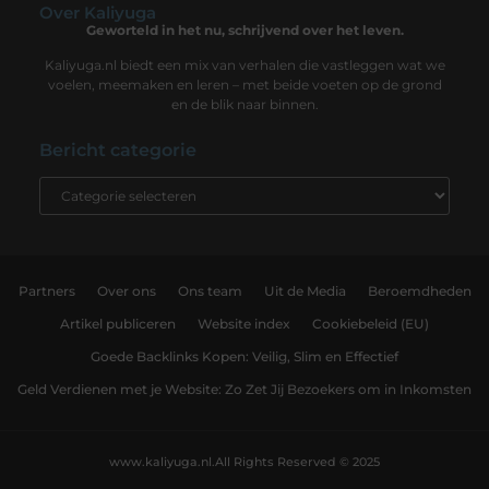
Over Kaliyuga
Geworteld in het nu, schrijvend over het leven.
Kaliyuga.nl biedt een mix van verhalen die vastleggen wat we
voelen, meemaken en leren – met beide voeten op de grond
en de blik naar binnen.
Bericht categorie
Partners
Over ons
Ons team
Uit de Media
Beroemdheden
Artikel publiceren
Website index
Cookiebeleid (EU)
Goede Backlinks Kopen: Veilig, Slim en Effectief
Geld Verdienen met je Website: Zo Zet Jij Bezoekers om in Inkomsten
www.kaliyuga.nl.
All Rights Reserved © 2025