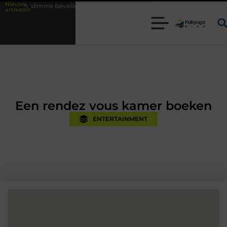
Nieuwe
beveiligingsoplossingen met kennis uit de praktijk
Oman vakantie tips
artikelen
Een rendez vous kamer boeken
ENTERTAINMENT