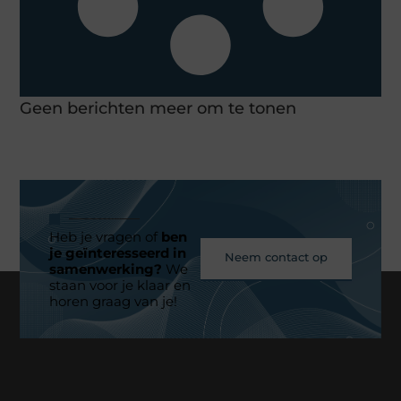
Geen berichten meer om te tonen
Heb je vragen of
ben
je geïnteresseerd in
Neem contact op
samenwerking?
We
staan voor je klaar en
horen graag van je!