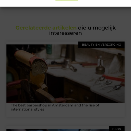
Gerelateerde artikelen
die u mogelijk
interesseren
BEAUTY EN VERZORGING
The best barbershop in Amsterdam and the rise of
international styles
BLOG