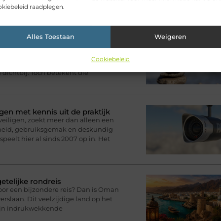
kiebeleid raadplegen.
ikelen voor jou.
Alles Toestaan
Weigeren
 zijn, maar ons toch steeds
n bericht sturen, een foto delen of
Cookiebeleid
nkzij onze telefoons zijn
d dichtbij. Toch betekent die
gen met kennis uit de praktijk
eveiligen, zoekt meer dan alleen een
rheid, gebruiksgemak en deskundig
speelt hier al sinds 2007 op in. Het
telijke rondreis
oor een bijzondere reis? Dan is Oman
rslaan. Dit veelzijdige land op het
zijn indrukwekkende