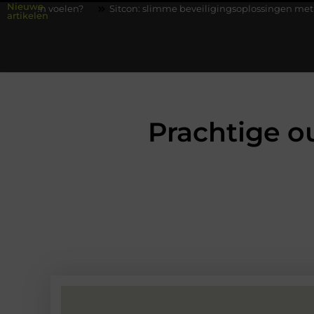
Nieuwe
?
Sitcon: slimme beveiligingsoplossingen met kennis uit de prak
artikelen
Prachtige o