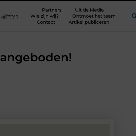
Een uitdagend avontuur in een authentieke melkstal
Fysiother
Partners
Uit de Media
Wie zijn wij?
Ontmoet het team
Contact
Artikel publiceren
 aangeboden!