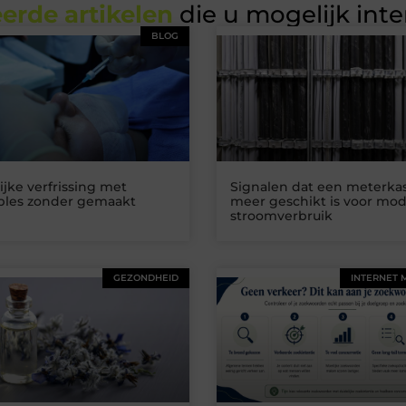
erde artikelen
die u mogelijk int
BLOG
ijke verfrissing met
Signalen dat een meterkas
ables zonder gemaakt
meer geschikt is voor mo
stroomverbruik
GEZONDHEID
INTERNET 