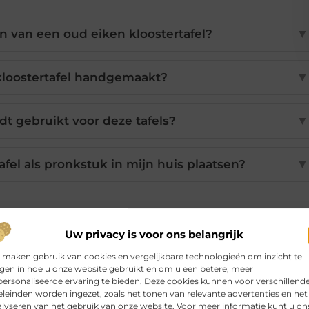
 van een oud eiken kloostertafel?
▼
kloostertafel handgemaakt?
▼
t gebruikt voor deze tafels?
▼
afel als pronkstuk in mijn huis plaatsen?
▼
Pinterest
LinkedIn
Email
Uw privacy is voor ons belangrijk
 maken gebruik van cookies en vergelijkbare technologieën om inzicht te
jgen in hoe u onze website gebruikt en om u een betere, meer
ersonaliseerde ervaring te bieden. Deze cookies kunnen voor verschillend
leinden worden ingezet, zoals het tonen van relevante advertenties en het
lyseren van het gebruik van onze website. Voor meer informatie kunt u on