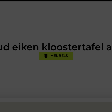
tijk
Oman vakantie tips voor een onvergetelijke rondreis
ud eiken kloostertafel
MEUBELS