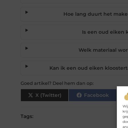
Hoe lang duurt het maken
Is een oud eiken 
Welk materiaal word
Kan ik een oud eiken kloostert
Goed artikel? Deel hem dan op:
X (Twitter)
Facebook
Wij
kri
Tags:
gep
doe
ana