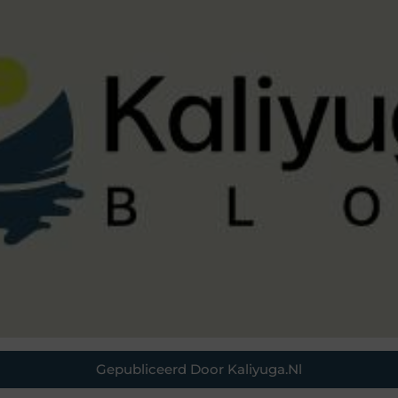
Gepubliceerd Door Kaliyuga.nl