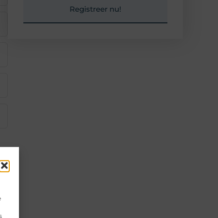
Registreer nu!
e
s