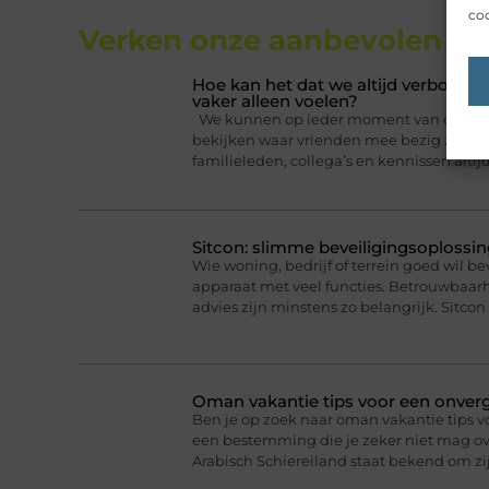
coo
Verken onze aanbevolen
art
Hoe kan het dat we altijd verbonden
vaker alleen voelen?
We kunnen op ieder moment van de dag ee
bekijken waar vrienden mee bezig zijn. Da
familieleden, collega’s en kennissen altij
Sitcon: slimme beveiligingsoplossin
Wie woning, bedrijf of terrein goed wil b
apparaat met veel functies. Betrouwbaa
advies zijn minstens zo belangrijk. Sitcon 
Oman vakantie tips voor een onverge
Ben je op zoek naar oman vakantie tips v
een bestemming die je zeker niet mag ove
Arabisch Schiereiland staat bekend om 