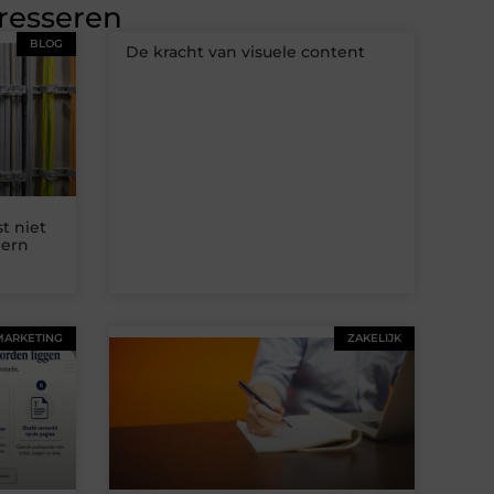
eresseren
BLOG
De kracht van visuele content
t niet
dern
MARKETING
ZAKELIJK