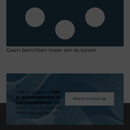
Geen berichten meer om te tonen
Heb je vragen of
ben
je geïnteresseerd in
Neem contact op
samenwerking?
We
staan voor je klaar en
horen graag van je!