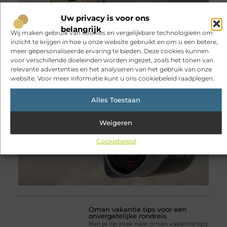
Uw privacy is voor ons
Sitcon: slimme
belangrijk
Wij maken gebruik van cookies en vergelijkbare technologieën om
beveiligingsoplossingen met
kennis uit de praktijk
inzicht te krijgen in hoe u onze website gebruikt en om u een betere,
Wie woning, bedrijf of terrein goed wil
meer gepersonaliseerde ervaring te bieden. Deze cookies kunnen
beveiligen, zoekt meer dan alleen een
voor verschillende doeleinden worden ingezet, zoals het tonen van
apparaat met veel functies.
relevante advertenties en het analyseren van het gebruik van onze
Betrouwbaarheid, gebruiksgemak en
website. Voor meer informatie kunt u ons cookiebeleid raadplegen.
deskundig advies zijn minstens zo
belangrijk. Sitcon speelt hier al sinds
Alles Toestaan
2007 op in. Het
Weigeren
Cookiebeleid
Oman vakantie tips voor een
onvergetelijke rondreis
Ben je op zoek naar oman vakantie tips