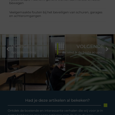
bewegen
Veelgemaakte fouten bij het beveiligen van schuren, garages
en achteromgangen
VORIGE
VOLGENDE
Apostilleverdrag
Waar vind ik de beste acupunctuur praktijk in Eindhoven?
Had je deze artikelen al bekeken?
Ontdek de boeiende en interessante verhalen die wij voor je in