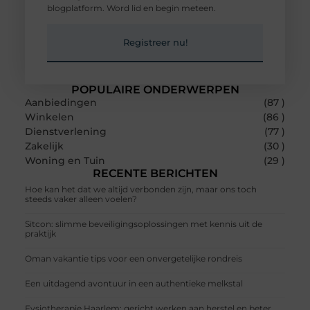
blogplatform. Word lid en begin meteen.
Registreer nu!
POPULAIRE ONDERWERPEN
Aanbiedingen
(87 )
Winkelen
(86 )
Dienstverlening
(77 )
Zakelijk
(30 )
Woning en Tuin
(29 )
RECENTE BERICHTEN
Hoe kan het dat we altijd verbonden zijn, maar ons toch
steeds vaker alleen voelen?
Sitcon: slimme beveiligingsoplossingen met kennis uit de
praktijk
Oman vakantie tips voor een onvergetelijke rondreis
Een uitdagend avontuur in een authentieke melkstal
Fysiotherapie Haarlem: gericht werken aan herstel en beter