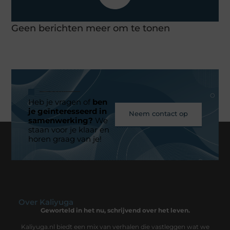
Geen berichten meer om te tonen
Heb je vragen of
ben
je geïnteresseerd in
Neem contact op
samenwerking?
We
staan voor je klaar en
horen graag van je!
Over Kaliyuga
Geworteld in het nu, schrijvend over het leven.
Kaliyuga.nl biedt een mix van verhalen die vastleggen wat we