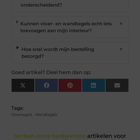
onderscheidend?
Kunnen vloer- en wandtegels echt iets
▼
toevoegen aan mijn interieur?
Hoe snel wordt mijn bestelling
▼
bezorgd?
Goed artikel? Deel hem dan op:
X
Facebook
Pinterest
LinkedIn
Email
(Twitter)
Tags:
Vloertegels
,
Wandtegels
Verken onze aanbevolen
artikelen voor