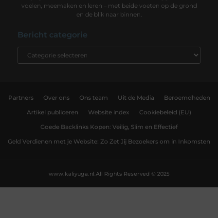
voelen, meemaken en leren – met beide voeten op de grond
en de blik naar binnen.
Bericht categorie
Partners
Over ons
Ons team
Uit de Media
Beroemdheden
Artikel publiceren
Website index
Cookiebeleid (EU)
Goede Backlinks Kopen: Veilig, Slim en Effectief
Geld Verdienen met je Website: Zo Zet Jij Bezoekers om in Inkomsten
www.kaliyuga.nl.
All Rights Reserved © 2025