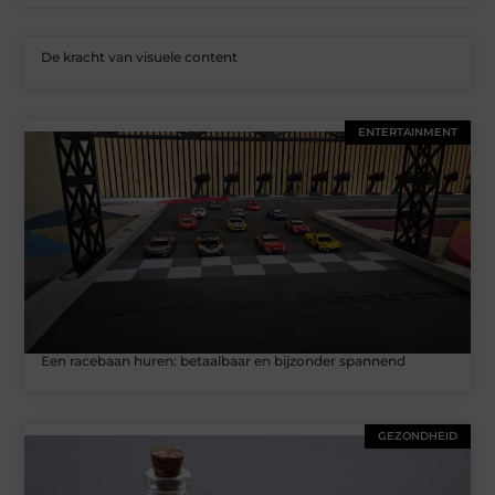
De kracht van visuele content
ENTERTAINMENT
Een racebaan huren: betaalbaar en bijzonder spannend
GEZONDHEID