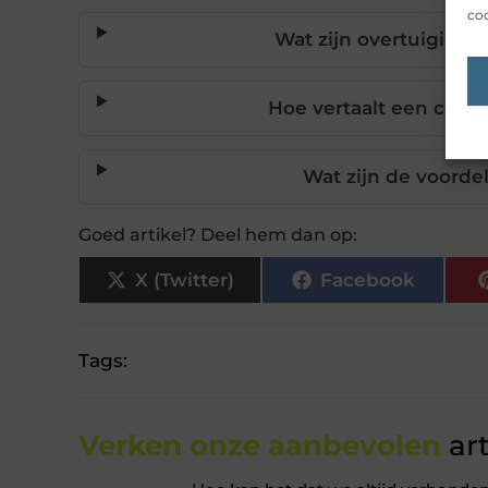
coo
Wat zijn overtuiginge
Hoe vertaalt een coac
Wat zijn de voorde
Goed artikel? Deel hem dan op:
X (Twitter)
Facebook
Tags:
Verken onze aanbevolen
art