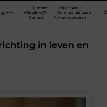
 uitdagend avontuur in een authentieke melkstal
Fysiotherapi
Partners
Uit de Media
Wie zijn wij?
Ontmoet het team
Contact
Artikel publiceren
richting in leven en