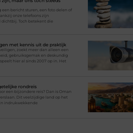
 zijn, maar ons toch steeds
n bericht sturen, een foto delen of
nkzij onze telefoons zijn
d dichtbij. Toch betekent die
gen met kennis uit de praktijk
eveiligen, zoekt meer dan alleen een
rheid, gebruiksgemak en deskundig
speelt hier al sinds 2007 op in. Het
telijke rondreis
oor een bijzondere reis? Dan is Oman
rslaan. Dit veelzijdige land op het
zijn indrukwekkende