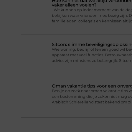
Hoe kan het dat we altijd verbonden
vaker alleen voelen?
We kunnen op ieder moment van de dag ee
bekijken waar vrienden mee bezig zijn. Da
familieleden, collega’s en kennissen altij
Sitcon: slimme beveiligingsoplossin
Wie woning, bedrijf of terrein goed wil b
apparaat met veel functies. Betrouwbaa
advies zijn minstens zo belangrijk. Sitcon 
Oman vakantie tips voor een onverge
Ben je op zoek naar oman vakantie tips v
een bestemming die je zeker niet mag ove
Arabisch Schiereiland staat bekend om 