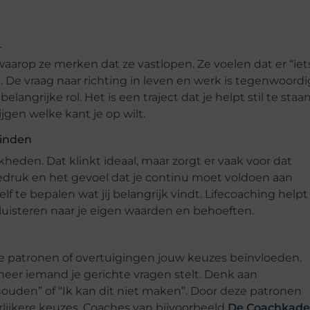
arop ze merken dat ze vastlopen. Ze voelen dat er “iet
 De vraag naar richting in leven en werk is tegenwoordi
langrijke rol. Het is een traject dat je helpt stil te staan
jgen welke kant je op wilt.
vinden
eden. Dat klinkt ideaal, maar zorgt er vaak voor dat
atiedruk en het gevoel dat je continu moet voldoen aan
 te bepalen wat jij belangrijk vindt. Lifecoaching helpt
luisteren naar je eigen waarden en behoeften.
e patronen of overtuigingen jouw keuzes beïnvloeden.
neer iemand je gerichte vragen stelt. Denk aan
ouden” of “Ik kan dit niet maken”. Door deze patronen
rlijkere keuzes. Coaches van bijvoorbeeld
De Coachkade