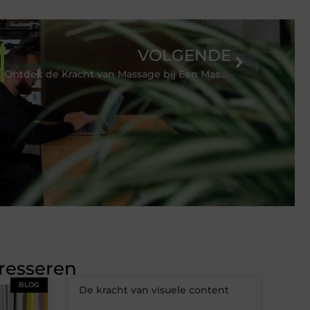
VOLGENDE
Ontdek de Kracht van Massage bij Een Massagesalon in IJmuiden
eresseren
BLOG
De kracht van visuele content