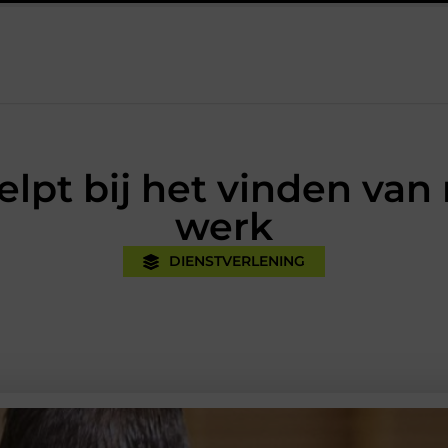
k
Oman vakantie tips voor een onvergetelijke rondreis
Een
lpt bij het vinden van 
werk
DIENSTVERLENING