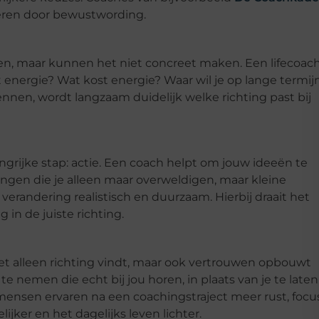
eëren door bewustwording.
len, maar kunnen het niet concreet maken. Een lifecoac
energie? Wat kost energie? Waar wil je op lange termij
nnen, wordt langzaam duidelijk welke richting past bij
elangrijke stap: actie. Een coach helpt om jouw ideeën te
ongen die je alleen maar overweldigen, maar kleine
erandering realistisch en duurzaam. Hierbij draait het
in de juiste richting.
niet alleen richting vindt, maar ook vertrouwen opbouwt
 te nemen die echt bij jou horen, in plaats van je te laten
mensen ervaren na een coachingstraject meer rust, focu
lijker en het dagelijks leven lichter.