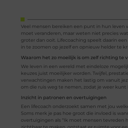
Veel mensen bereiken een punt in hun leven wa
moet veranderen, maar weten niet precies wat.
groter dan ooit. Lifecoaching speelt daarin een be
in te zoomen op jezelf en opnieuw helder te kri
Waarom het zo moeilijk is om zelf richting te 
We leven in een wereld met eindeloze mogelijkh
keuzes juist moeilijker worden. Twijfel, prest
verwachtingen maken het lastig om vanuit jezelf
om die ruis weg te nemen, zodat je weer kunt 
Inzicht in patronen en overtuigingen
Een lifecoach onderzoekt samen met jou welk
Soms merk je pas hoe groot die invloed is wan
overtuigingen als “Ik moet mensen tevreden h
zichtbaar te maken, ontstaat er ruimte voor ee