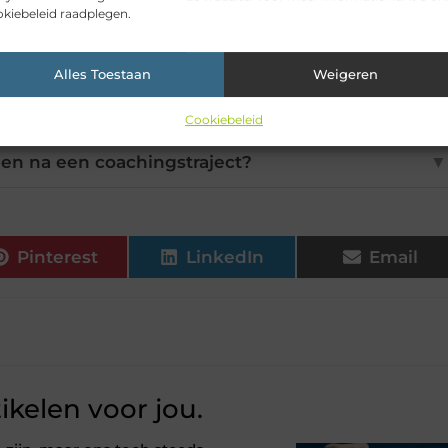
kiebeleid raadplegen.
n en waarom zijn ze belangrijk?
▼
Alles Toestaan
Weigeren
h doelen naar haalbare stappen?
▼
Cookiebeleid
len na een coachingstraject?
▼
Pinterest
LinkedIn
Email
ikelen voor jou.