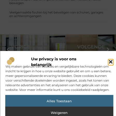
bewegen
Veelgemaakte fouten bij het beveiligen van schuren, garages
en achteromgangen
VORIGE
VOLGENDE
Bent u ondernemer of particulier en wilt u een bus of koelcontainer huren in Weert?
Met een Wanders gaskachel in Gelderland verzekert u zich van een warm huis
Uw privacy is voor ons
belangrijk
Wij maken gebruik van cookies en vergelijkbare technologieën om
inzicht te krijgen in hoe u onze website gebruikt en om u een betere,
meer gepersonaliseerde ervaring te bieden. Deze cookies kunnen
voor verschillende doeleinden worden ingezet, zoals het tonen van
relevante advertenties en het analyseren van het gebruik van onze
website. Voor meer informatie kunt u ons cookiebeleid raadplegen.
Had je deze artikelen al bekeken?
Alles Toestaan
Ontdek de boeiende en interessante verhalen die wij voor je in
Weigeren