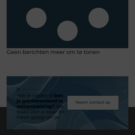
Geen berichten meer om te tonen
Heb je vragen of
ben
je geïnteresseerd in
Neem contact op
samenwerking?
We
staan voor je klaar en
horen graag van je!