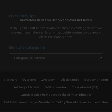
Over Kaliyuga
Geworteld in het nu, schrijvend over het leven.
Kaliyuga.nl biedt een mix van verhalen die vastleggen wat we
voelen, meemaken en leren – met beide voeten op de grond
en de blik naar binnen.
Bericht categorie
Partners
Over ons
Ons team
Uit de Media
Beroemdheden
Artikel publiceren
Website index
Cookiebeleid (EU)
Goede Backlinks Kopen: Veilig, Slim en Effectief
Geld Verdienen met je Website: Zo Zet Jij Bezoekers om in Inkomsten