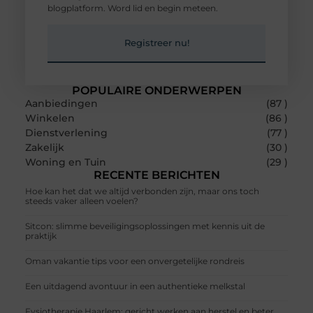
blogplatform. Word lid en begin meteen.
Registreer nu!
POPULAIRE ONDERWERPEN
Aanbiedingen
(87 )
Winkelen
(86 )
Dienstverlening
(77 )
Zakelijk
(30 )
Woning en Tuin
(29 )
RECENTE BERICHTEN
Hoe kan het dat we altijd verbonden zijn, maar ons toch
steeds vaker alleen voelen?
Sitcon: slimme beveiligingsoplossingen met kennis uit de
praktijk
Oman vakantie tips voor een onvergetelijke rondreis
Een uitdagend avontuur in een authentieke melkstal
Fysiotherapie Haarlem: gericht werken aan herstel en beter