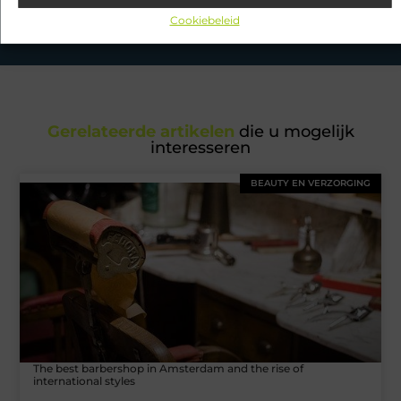
petto hebben en mis onze artikelen niet. Duik in diverse
onderwerpen en blijf op de hoogte!
Cookiebeleid
Gerelateerde artikelen
die u mogelijk
interesseren
BEAUTY EN VERZORGING
The best barbershop in Amsterdam and the rise of
international styles