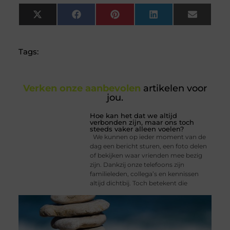
X
Facebook
Pinterest
LinkedIn
Email
(Twitter)
Tags:
Verken onze aanbevolen
artikelen voor
jou.
Hoe kan het dat we altijd
verbonden zijn, maar ons toch
steeds vaker alleen voelen?
We kunnen op ieder moment van de
dag een bericht sturen, een foto delen
of bekijken waar vrienden mee bezig
zijn. Dankzij onze telefoons zijn
familieleden, collega’s en kennissen
altijd dichtbij. Toch betekent die