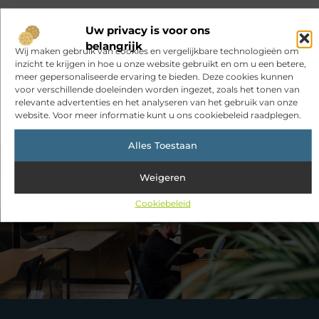
Een uitdagend avontuur in een authentieke melkstal
Uw privacy is voor ons
belangrijk
Fysiotherapie Haarlem: gericht werken aan herstel en beter
Wij maken gebruik van cookies en vergelijkbare technologieën om
bewegen
inzicht te krijgen in hoe u onze website gebruikt en om u een betere,
meer gepersonaliseerde ervaring te bieden. Deze cookies kunnen
Veelgemaakte fouten bij het beveiligen van schuren, garages
voor verschillende doeleinden worden ingezet, zoals het tonen van
en achteromgangen
relevante advertenties en het analyseren van het gebruik van onze
website. Voor meer informatie kunt u ons cookiebeleid raadplegen.
Alles Toestaan
VORIGE
VOLGENDE
Weigeren
De Beste Opslag in Purmerend voor Jouw Behoeften
Duurzaam en functioneel: de beste keuze voor werkende professionals
Cookiebeleid