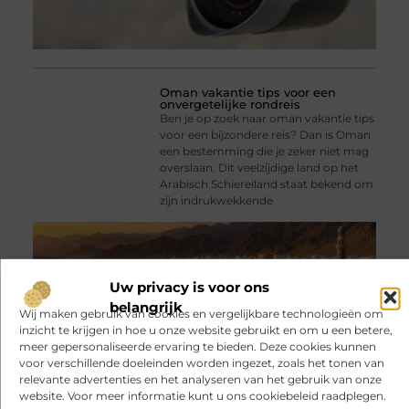
Oman vakantie tips voor een
onvergetelijke rondreis
Ben je op zoek naar oman vakantie tips
voor een bijzondere reis? Dan is Oman
een bestemming die je zeker niet mag
overslaan. Dit veelzijdige land op het
Arabisch Schiereiland staat bekend om
zijn indrukwekkende
Uw privacy is voor ons
belangrijk
Wij maken gebruik van cookies en vergelijkbare technologieën om
inzicht te krijgen in hoe u onze website gebruikt en om u een betere,
meer gepersonaliseerde ervaring te bieden. Deze cookies kunnen
voor verschillende doeleinden worden ingezet, zoals het tonen van
relevante advertenties en het analyseren van het gebruik van onze
website. Voor meer informatie kunt u ons cookiebeleid raadplegen.