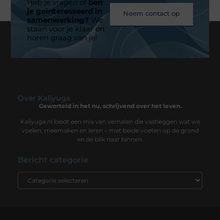
Heb je vragen of
ben
je geïnteresseerd in
Neem contact op
samenwerking?
We
staan voor je klaar en
horen graag van je!
Over Kaliyuga
Geworteld in het nu, schrijvend over het leven.
Kaliyuga.nl biedt een mix van verhalen die vastleggen wat we
voelen, meemaken en leren – met beide voeten op de grond
en de blik naar binnen.
Bericht categorie