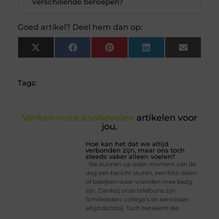
verschillende beroepen?
Goed artikel? Deel hem dan op:
X
Facebook
Pinterest
LinkedIn
Email
(Twitter)
Tags:
Verken onze aanbevolen
artikelen voor
jou.
Hoe kan het dat we altijd
verbonden zijn, maar ons toch
steeds vaker alleen voelen?
We kunnen op ieder moment van de
dag een bericht sturen, een foto delen
of bekijken waar vrienden mee bezig
zijn. Dankzij onze telefoons zijn
familieleden, collega’s en kennissen
altijd dichtbij. Toch betekent die