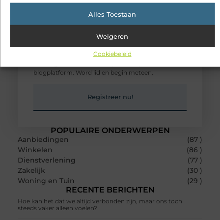
Alles Toestaan
Weigeren
Registreer en deel
jouw blog met de
wereld!
Cookiebeleid
Heb je een verhaal te vertellen? Deel jouw kennis en
ervaringen met een breed publiek op ons
blogplatform. Word lid en begin meteen.
Registreer nu!
POPULAIRE ONDERWERPEN
Aanbiedingen
(87 )
Winkelen
(86 )
Dienstverlening
(77 )
Zakelijk
(30 )
Woning en Tuin
(29 )
RECENTE BERICHTEN
Hoe kan het dat we altijd verbonden zijn, maar ons toch
steeds vaker alleen voelen?