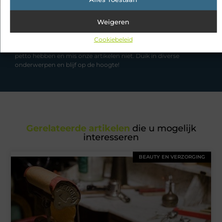
Weigeren
Had je deze artikelen al bekeken?
Cookiebeleid
Ontdek de boeiende en interessante verhalen die wij voor je in
petto hebben en mis onze artikelen niet. Duik in diverse
onderwerpen en blijf op de hoogte!
Gerelateerde artikelen
die u mogelijk
interesseren
BEAUTY EN VERZORGING