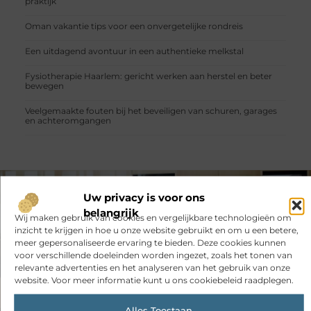
praktijk
Oman vakantie tips voor een onvergetelijke rondreis
Een uitdagend avontuur in een authentieke melkstal
Fysiotherapie Haarlem: gericht werken aan herstel en beter
bewegen
Veelgemaakte fouten bij het beveiligen van schuren, garages
en achteromgangen
Uw privacy is voor ons
VORIGE
VOLGENDE
belangrijk
Wij maken gebruik van cookies en vergelijkbare technologieën om
Een goedkope 3d Pen hoeft niet slecht te zijn
Waarom zijn hoverboards zo populair en waarom zou jij ook een hoverboard moeten kopen?
inzicht te krijgen in hoe u onze website gebruikt en om u een betere,
meer gepersonaliseerde ervaring te bieden. Deze cookies kunnen
voor verschillende doeleinden worden ingezet, zoals het tonen van
relevante advertenties en het analyseren van het gebruik van onze
website. Voor meer informatie kunt u ons cookiebeleid raadplegen.
Alles Toestaan