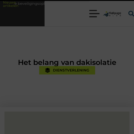
Nieuwe
ingsoplossingen met kennis uit de praktijk
Oman vakantie tips voor ee
artikelen
Het belang van dakisolatie
DIENSTVERLENING