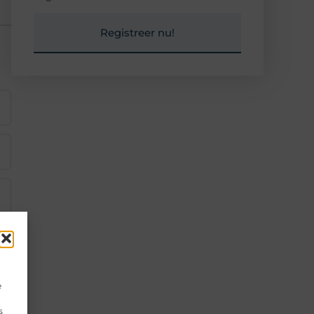
Registreer nu!
e
s