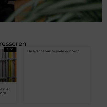
eresseren
BLOG
De kracht van visuele content
t niet
dern