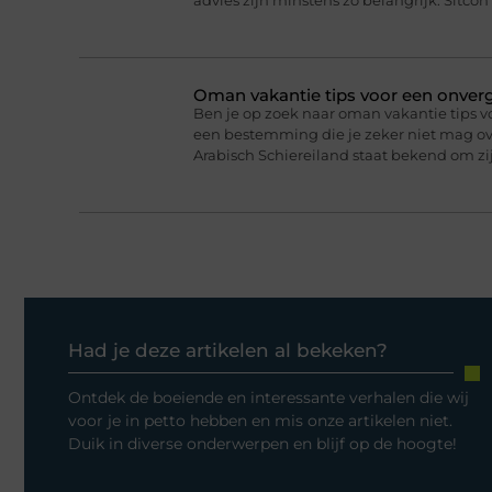
advies zijn minstens zo belangrijk. Sitcon 
Oman vakantie tips voor een onverge
Ben je op zoek naar oman vakantie tips v
een bestemming die je zeker niet mag ove
Arabisch Schiereiland staat bekend om 
Had je deze artikelen al bekeken?
Ontdek de boeiende en interessante verhalen die wij
voor je in petto hebben en mis onze artikelen niet.
Duik in diverse onderwerpen en blijf op de hoogte!