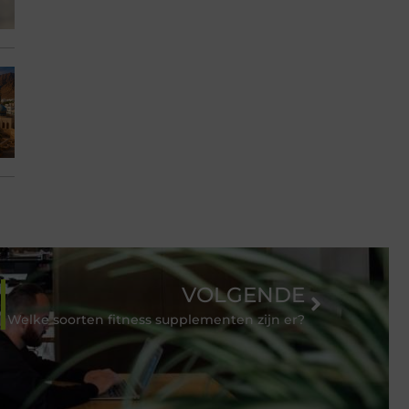
VOLGENDE
Welke soorten fitness supplementen zijn er?