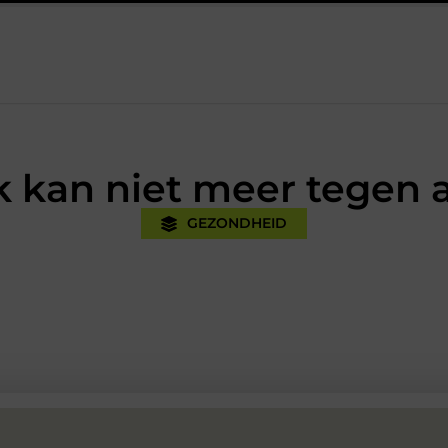
jk
Oman vakantie tips voor een onvergetelijke rondreis
Ee
k kan niet meer tegen 
GEZONDHEID