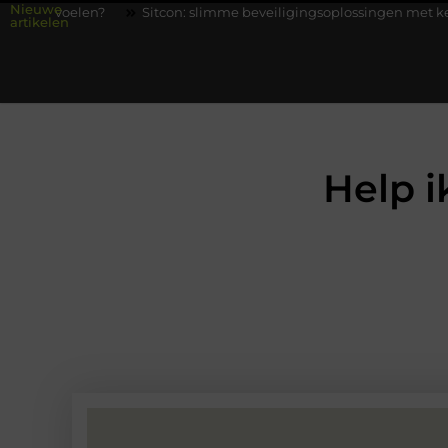
Nieuwe
Sitcon: slimme beveiligingsoplossingen met kennis uit de prakti
artikelen
Help i