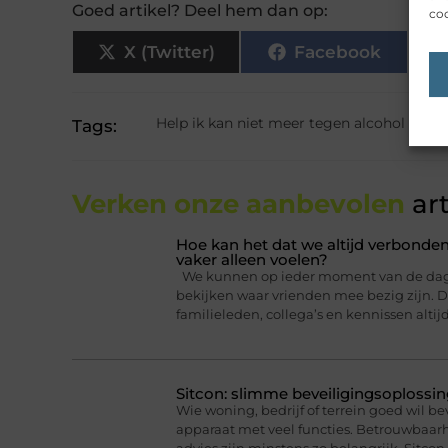
Goed artikel? Deel hem dan op:
coo
X (Twitter)
Facebook
Help ik kan niet meer tegen alcohol
Tags:
Verken onze aanbevolen
art
Hoe kan het dat we altijd verbonden
vaker alleen voelen?
We kunnen op ieder moment van de dag ee
bekijken waar vrienden mee bezig zijn. Da
familieleden, collega’s en kennissen altij
Sitcon: slimme beveiligingsoplossin
Wie woning, bedrijf of terrein goed wil b
apparaat met veel functies. Betrouwbaa