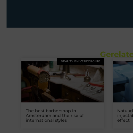
Gerelate
BEAUTY EN VERZORGING
The best barbershop in
Natuurl
Amsterdam and the rise of
inject
international styles
effect