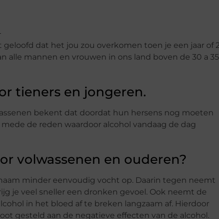
it geloofd dat het jou zou overkomen toen je een jaar of 
van alle mannen en vrouwen in ons land boven de 30 a 35
or tieners en jongeren.
volwassenen bekent dat doordat hun hersens nog moeten
 ook mede de reden waardoor alcohol vandaag de dag
oor volwassenen en ouderen?
ichaam minder eenvoudig vocht op. Daarin tegen neemt
rijg je veel sneller een dronken gevoel. Ook neemt de
alcohol in het bloed af te breken langzaam af. Hierdoor
oot gesteld aan de negatieve effecten van de alcohol.