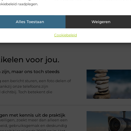
kiebeleid raadplegen.
Pinterest
LinkedIn
Email
Alles Toestaan
Weigeren
Cookiebeleid
ikelen voor jou.
 zijn, maar ons toch steeds
n bericht sturen, een foto delen of
nkzij onze telefoons zijn
d dichtbij. Toch betekent die
gen met kennis uit de praktijk
eveiligen, zoekt meer dan alleen een
rheid, gebruiksgemak en deskundig