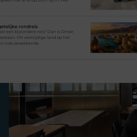
speelt hier al sinds 2007 op in. Het
telijke rondreis
oor een bijzondere reis? Dan is Oman
rslaan. Dit veelzijdige land op het
zijn indrukwekkende