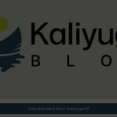
Gepubliceerd Door Kaliyuga.nl