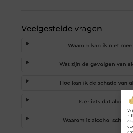
Veelgestelde vragen
Waarom kan ik niet meer
Wat zijn de gevolgen van a
Hoe kan ik de schade van a
Is er iets dat alcohol
Wij
kri
Waarom is alcohol schadel
gep
doe
ana