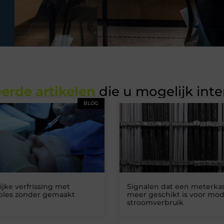
erde artikelen
die u mogelijk int
BLOG
ijke verfrissing met
Signalen dat een meterkas
ables zonder gemaakt
meer geschikt is voor mo
stroomverbruik