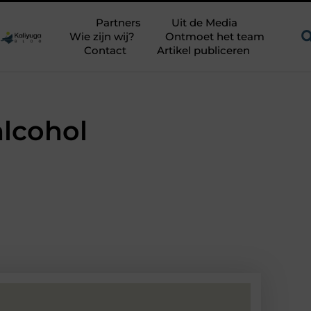
n uitdagend avontuur in een authentieke melkstal
Fysiotherap
Partners
Uit de Media
Wie zijn wij?
Ontmoet het team
Contact
Artikel publiceren
alcohol