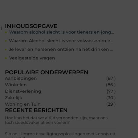
INHOUDSOPGAVE
21
Waarom alcohol slecht is voor tieners en jongeren.
Waarom Alcohol slecht is voor volwassenen en ouderen?
Je lever en hersenen ontzien na het drinken van alcohol:
Veelgestelde vragen
POPULAIRE ONDERWERPEN
Aanbiedingen
(87 )
Winkelen
(86 )
Dienstverlening
(77 )
Zakelijk
(30 )
Woning en Tuin
(29 )
RECENTE BERICHTEN
Hoe kan het dat we altijd verbonden zijn, maar ons
toch steeds vaker alleen voelen?
Sitcon: slimme beveiligingsoplossingen met kennis uit