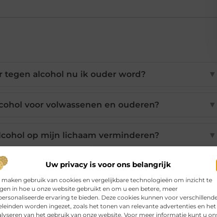
 tegen alcohol nu ik ouder word?
▼
lcohol voor volwassenen en ouderen?
▼
lcohol op mijn lichaam verminderen?
▼
Uw privacy is voor ons belangrijk
 sneller uit mijn lichaam haalt?
▼
 maken gebruik van cookies en vergelijkbare technologieën om inzicht te
jgen in hoe u onze website gebruikt en om u een betere, meer
ijker voor tieners dan volwassenen?
▼
ersonaliseerde ervaring te bieden. Deze cookies kunnen voor verschillend
leinden worden ingezet, zoals het tonen van relevante advertenties en het
lyseren van het gebruik van onze website. Voor meer informatie kunt u on