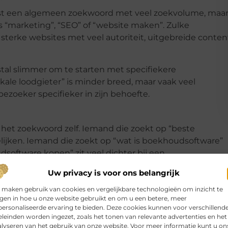
iest een algemeen zoekwoord met veel zoekvolume, maa
 “marketing”, “SEO” of “website maken”. Zulke
erke websites met veel autoriteit, uitgebreide conten
stal slimmer om te starten met specifiekere
kale loodgieter” is minder breed, maar vaak veel
bezoeker specifieker in zijn behoefte.
 het zoekwoord zelf. Iemand die zoekt op “beste
elijken. Iemand die zoekt op “wat is boekhoudsoftware”
software kopen” zit veel dichter bij een
Uw privacy is voor ons belangrijk
er de zoekopdracht, zal Google eerder andere resultaten
 maken gebruik van cookies en vergelijkbare technologieën om inzicht te
bruiken, maar de inhoud sluit niet aan bij wat de zoeke
jgen in hoe u onze website gebruikt en om u een betere, meer
ersonaliseerde ervaring te bieden. Deze cookies kunnen voor verschillend
leinden worden ingezet, zoals het tonen van relevante advertenties en het
lyseren van het gebruik van onze website. Voor meer informatie kunt u on