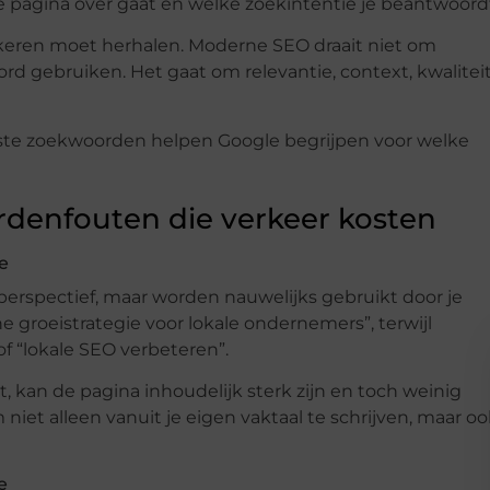
pagina over gaat én welke zoekintentie je beantwoord
 keren moet herhalen. Moderne SEO draait niet om
d gebruiken. Het gaat om relevantie, context, kwalitei
uiste zoekwoorden helpen Google begrijpen voor welke
enfouten die verkeer kosten
e
erspectief, maar worden nauwelijks gebruikt door je
e groeistrategie voor lokale ondernemers”, terwijl
f “lokale SEO verbeteren”.
, kan de pagina inhoudelijk sterk zijn en toch weinig
niet alleen vanuit je eigen vaktaal te schrijven, maar o
e