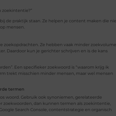
n zoekintentie?”
bij de praktijk staan. Ze helpen je content maken die ni
l op mensen.
kere zoekopdrachten. Ze hebben vaak minder zoekvolum
er. Daardoor kun je gerichter schrijven en is de kans
den”. Een specifieker zoekwoord is “waarom krijg ik
term trekt misschien minder mensen, maar wel mensen
erde termen
los woord. Gebruik ook synoniemen, gerelateerde
 over zoekwoorden, dan kunnen termen als zoekintentie,
 Google Search Console, contentstrategie en organisch