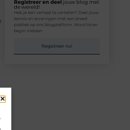
Registreer en deel
jouw blog met
de wereld!
r
Heb je een verhaal te vertellen? Deel jouw
kennis en ervaringen met een breed
t
publiek op ons blogplatform. Word lid en
begin meteen.
Registreer nu!
r
e
s