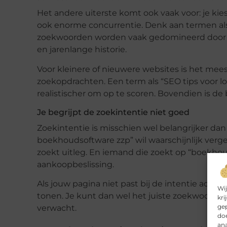
Het andere uiterste komt ook vaak voor: je k
ook enorme concurrentie. Denk aan termen als
zoekwoorden worden vaak gedomineerd door st
en jarenlange historie.
Voor kleinere of nieuwere websites is het mee
zoekopdrachten. Een term als “SEO tips voor lo
realistischer om op te scoren. Bovendien is de 
Je begrijpt de zoekintentie niet goed
Zoekintentie is misschien wel belangrijker dan
boekhoudsoftware zzp” wil waarschijnlijk verg
zoekt uitleg. En iemand die zoekt op “boekhoud
aankoopbeslissing.
Als jouw pagina niet past bij de intentie acht
Wij
tonen. Je kunt dan wel het juiste zoekwoord ge
kri
gep
verwacht.
doe
ana