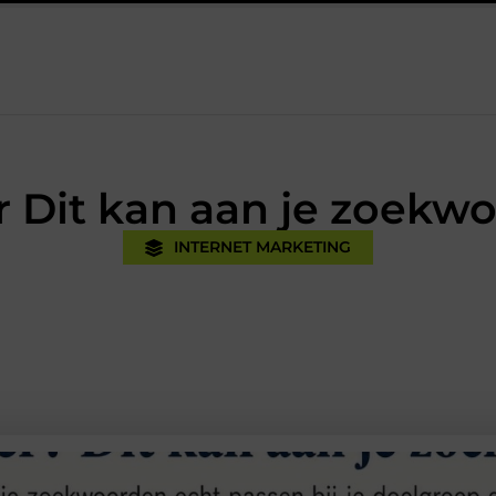
t de praktijk
Oman vakantie tips voor een onvergetelijke rondre
 Dit kan aan je zoekw
INTERNET MARKETING