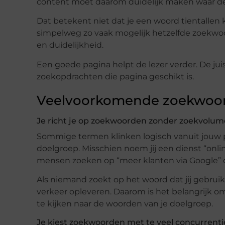
content moet daarom duidelijk maken waar de 
Dat betekent niet dat je een woord tientallen
simpelweg zo vaak mogelijk hetzelfde zoekwoor
en duidelijkheid.
Een goede pagina helpt de lezer verder. De j
zoekopdrachten die pagina geschikt is.
Veelvoorkomende zoekwoord
Je richt je op zoekwoorden zonder zoekvolum
Sommige termen klinken logisch vanuit jouw p
doelgroep. Misschien noem jij een dienst “onlin
mensen zoeken op “meer klanten via Google” o
Als niemand zoekt op het woord dat jij gebruikt
verkeer opleveren. Daarom is het belangrijk om 
te kijken naar de woorden van je doelgroep.
Je kiest zoekwoorden met te veel concurrenti