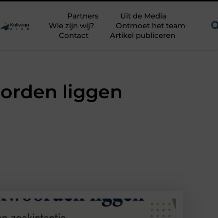
is
Een uitdagend avontuur in een authentieke melkstal
F
Partners
Uit de Media
Wie zijn wij?
Ontmoet het team
Contact
Artikel publiceren
oorden liggen