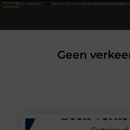
Nieuwe
en voelen?
Sitcon: slimme beveiligingsoplossingen met kennis ui
artikelen
Geen verkeer