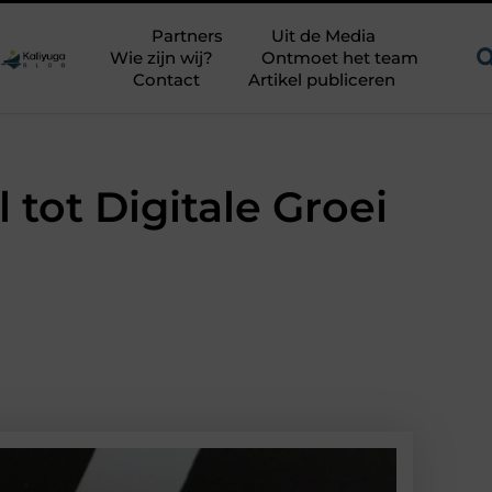
itdagend avontuur in een authentieke melkstal
Fysiotherapie 
Partners
Uit de Media
Wie zijn wij?
Ontmoet het team
Contact
Artikel publiceren
 tot Digitale Groei