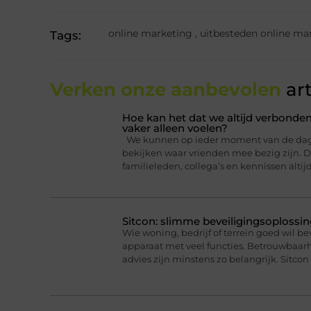
online marketing
,
uitbesteden online ma
Tags:
Verken onze aanbevolen
art
Hoe kan het dat we altijd verbonden
vaker alleen voelen?
We kunnen op ieder moment van de dag ee
bekijken waar vrienden mee bezig zijn. Da
familieleden, collega’s en kennissen altij
Sitcon: slimme beveiligingsoplossin
Wie woning, bedrijf of terrein goed wil b
apparaat met veel functies. Betrouwbaa
advies zijn minstens zo belangrijk. Sitcon 