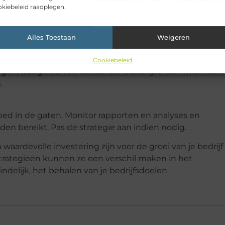
kiebeleid raadplegen.
nline marketeer past bij de cultuur en doelen van je
ke kanalen, eerdere succesverhalen en hoe ze omgaan me
Alles Toestaan
Weigeren
Cookiebeleid
gen, budgetten en deadlines. Duidelijke communicatie 
.
ed in de gaten. Monitor rapporten en analyses en
en bereikt. Pas de strategie aan indien nodig.
aardevolle investering zijn voor de groei van je bedrijf 
 strategieën kunnen ze een verschil maken in het
ndelijk, het behalen van je bedrijfsdoelen.