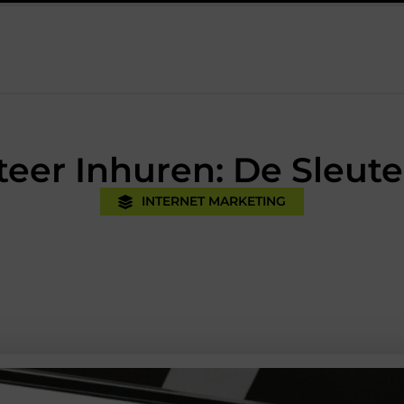
Oman vakantie tips voor een onvergetelijke rondreis
Een u
er Inhuren: De Sleutel
INTERNET MARKETING