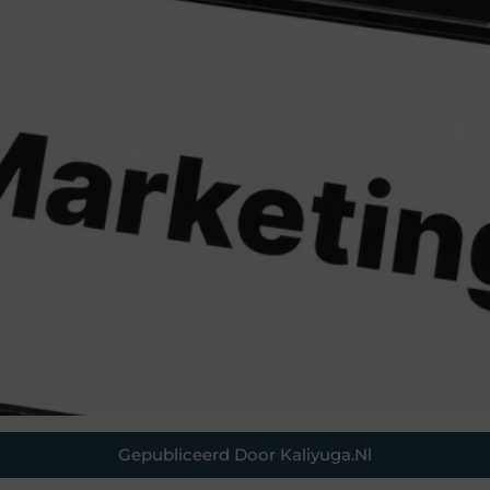
Gepubliceerd Door Kaliyuga.nl