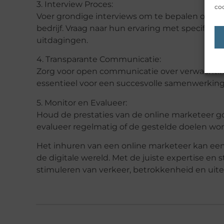
3. Interview Proces:
coo
Voer grondige interviews om te bepalen of de o
bedrijf. Vraag naar hun ervaring met specifie
uitdagingen.
4. Transparante Communicatie:
Zorg voor open communicatie over verwachtin
essentieel voor een succesvolle samenwerking
5. Monitor en Evalueer:
Houd de prestaties van de online marketeer go
evalueer regelmatig of de gestelde doelen word
Het inhuren van een online marketeer kan een w
de digitale wereld. Met de juiste expertise en
stimuleren van verkeer, betrokkenheid en uitei