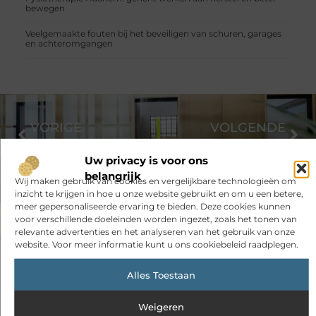
bewegen
Veelgemaakte fouten bij het beveiligen van schuren, garages
en achteromgangen
VORIGE
VOLGENDE
Grofvuil containers inzetten
Een kunststof verpakking is een efficiënte verpakkingsoplossing
Uw privacy is voor ons
belangrijk
Wij maken gebruik van cookies en vergelijkbare technologieën om
inzicht te krijgen in hoe u onze website gebruikt en om u een betere,
meer gepersonaliseerde ervaring te bieden. Deze cookies kunnen
voor verschillende doeleinden worden ingezet, zoals het tonen van
relevante advertenties en het analyseren van het gebruik van onze
website. Voor meer informatie kunt u ons cookiebeleid raadplegen.
Had je deze artikelen al bekeken?
Alles Toestaan
Ontdek de boeiende en interessante verhalen die wij voor je in
Weigeren