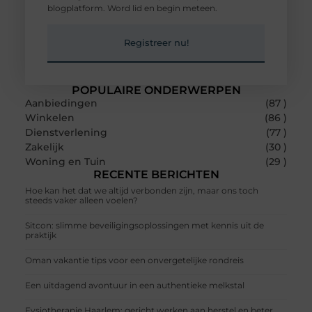
blogplatform. Word lid en begin meteen.
Registreer nu!
POPULAIRE ONDERWERPEN
Aanbiedingen
(87 )
Winkelen
(86 )
Dienstverlening
(77 )
Zakelijk
(30 )
Woning en Tuin
(29 )
RECENTE BERICHTEN
Hoe kan het dat we altijd verbonden zijn, maar ons toch
steeds vaker alleen voelen?
Sitcon: slimme beveiligingsoplossingen met kennis uit de
praktijk
Oman vakantie tips voor een onvergetelijke rondreis
Een uitdagend avontuur in een authentieke melkstal
Fysiotherapie Haarlem: gericht werken aan herstel en beter