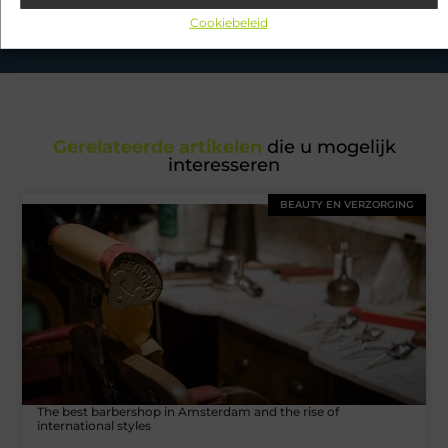
petto hebben en mis onze artikelen niet. Duik in diverse
onderwerpen en blijf op de hoogte!
Cookiebeleid
Gerelateerde artikelen
die u mogelijk
interesseren
BEAUTY EN VERZORGING
The best barbershop in Amsterdam and the rise of
international styles