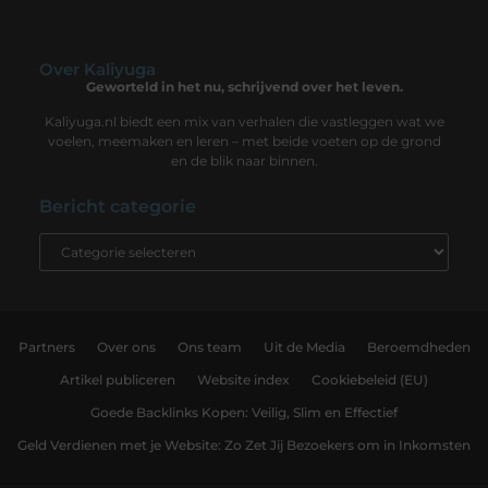
Over Kaliyuga
Geworteld in het nu, schrijvend over het leven.
Kaliyuga.nl biedt een mix van verhalen die vastleggen wat we
voelen, meemaken en leren – met beide voeten op de grond
en de blik naar binnen.
Bericht categorie
Partners
Over ons
Ons team
Uit de Media
Beroemdheden
Artikel publiceren
Website index
Cookiebeleid (EU)
Goede Backlinks Kopen: Veilig, Slim en Effectief
Geld Verdienen met je Website: Zo Zet Jij Bezoekers om in Inkomsten