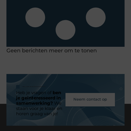
Geen berichten meer om te tonen
Heb je vragen of
ben
je geïnteresseerd in
Neem contact op
samenwerking?
We
staan voor je klaar en
horen graag van je!