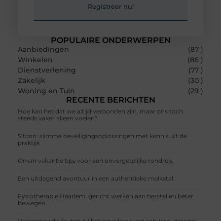
Registreer nu!
POPULAIRE ONDERWERPEN
Aanbiedingen
(87 )
Winkelen
(86 )
Dienstverlening
(77 )
Zakelijk
(30 )
Woning en Tuin
(29 )
RECENTE BERICHTEN
Hoe kan het dat we altijd verbonden zijn, maar ons toch
steeds vaker alleen voelen?
Sitcon: slimme beveiligingsoplossingen met kennis uit de
praktijk
Oman vakantie tips voor een onvergetelijke rondreis
Een uitdagend avontuur in een authentieke melkstal
Fysiotherapie Haarlem: gericht werken aan herstel en beter
bewegen
Veelgemaakte fouten bij het beveiligen van schuren, garages