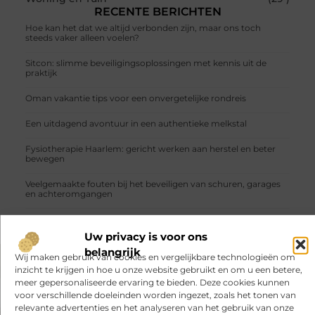
RECENTE BERICHTEN
Hoe kan het dat we altijd verbonden zijn, maar ons toch
steeds vaker alleen voelen?
Sitcon: slimme beveiligingsoplossingen met kennis uit de
praktijk
Oman vakantie tips voor een onvergetelijke rondreis
Een uitdagend avontuur in een authentieke melkstal
Fysiotherapie Haarlem: gericht werken aan herstel en beter
bewegen
Veelgemaakte fouten bij het beveiligen van schuren, garages
en achteromgangen
Uw privacy is voor ons
belangrijk
Wij maken gebruik van cookies en vergelijkbare technologieën om
inzicht te krijgen in hoe u onze website gebruikt en om u een betere,
VORIGE
VOLGENDE
meer gepersonaliseerde ervaring te bieden. Deze cookies kunnen
Een kunststof verpakking is een efficiënte verpakkingsoplossing
Schakel de hulp in van de experts van deze autogarage in Helmond
voor verschillende doeleinden worden ingezet, zoals het tonen van
relevante advertenties en het analyseren van het gebruik van onze