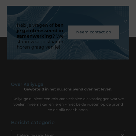
Heb je vragen of
ben
je geïnteresseerd in
Neem contact op
samenwerking?
We
staan voor je klaar en
horen graag van je!
Over Kaliyuga
Geworteld in het nu, schrijvend over het leven.
Kaliyuga.nl biedt een mix van verhalen die vastleggen wat we
voelen, meemaken en leren – met beide voeten op de grond
en de blik naar binnen.
Bericht categorie