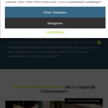
website. Voor meer informatie kunt u ons cookiebeleid raadplegen.
Alles Toestaan
Weigeren
Cookiebeleid
Had je deze artikelen al bekeken?
Ontdek de boeiende en interessante verhalen die wij voor je in
petto hebben en mis onze artikelen niet. Duik in diverse
onderwerpen en blijf op de hoogte!
Gerelateerde artikelen
die u mogelijk
interesseren
BEAUTY EN VERZORGING