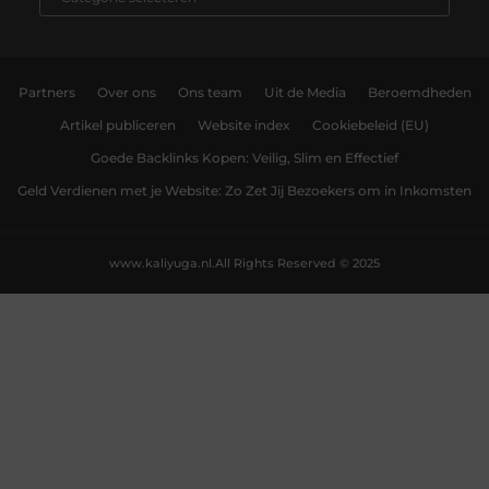
Partners
Over ons
Ons team
Uit de Media
Beroemdheden
Artikel publiceren
Website index
Cookiebeleid (EU)
Goede Backlinks Kopen: Veilig, Slim en Effectief
Geld Verdienen met je Website: Zo Zet Jij Bezoekers om in Inkomsten
www.kaliyuga.nl.
All Rights Reserved © 2025