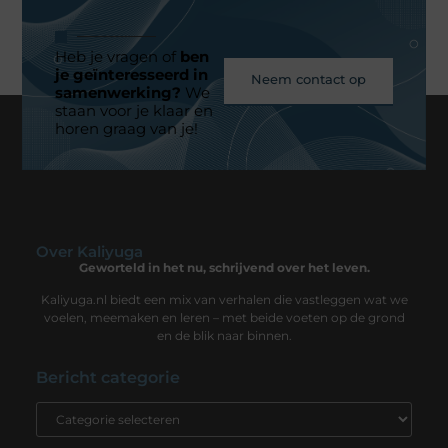
Heb je vragen of
ben
je geïnteresseerd in
Neem contact op
samenwerking?
We
staan voor je klaar en
horen graag van je!
Over Kaliyuga
Geworteld in het nu, schrijvend over het leven.
Kaliyuga.nl biedt een mix van verhalen die vastleggen wat we
voelen, meemaken en leren – met beide voeten op de grond
en de blik naar binnen.
Bericht categorie