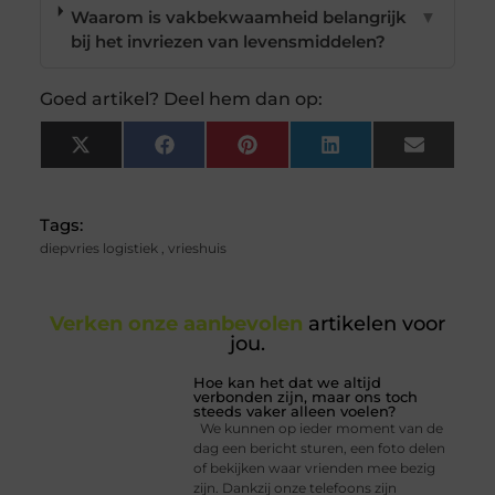
Waarom is vakbekwaamheid belangrijk
▼
bij het invriezen van levensmiddelen?
Goed artikel? Deel hem dan op:
X
Facebook
Pinterest
LinkedIn
Email
(Twitter)
Tags:
diepvries logistiek
,
vrieshuis
Verken onze aanbevolen
artikelen voor
jou.
Hoe kan het dat we altijd
verbonden zijn, maar ons toch
steeds vaker alleen voelen?
We kunnen op ieder moment van de
dag een bericht sturen, een foto delen
of bekijken waar vrienden mee bezig
zijn. Dankzij onze telefoons zijn