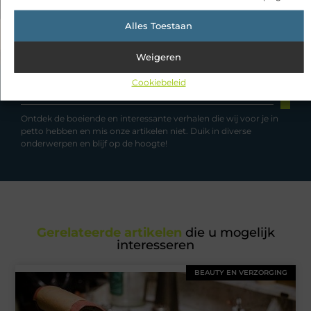
Alles Toestaan
Weigeren
Cookiebeleid
Had je deze artikelen al bekeken?
Ontdek de boeiende en interessante verhalen die wij voor je in
petto hebben en mis onze artikelen niet. Duik in diverse
onderwerpen en blijf op de hoogte!
Gerelateerde artikelen
die u mogelijk
interesseren
BEAUTY EN VERZORGING