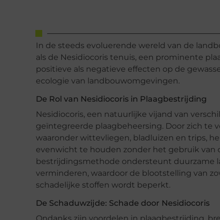
In de steeds evoluerende wereld van de lan
als de Nesidiocoris tenuis, een prominente plaa
positieve als negatieve effecten op de gewass
ecologie van landbouwomgevingen.
De Rol van Nesidiocoris in Plaagbestrijding
Nesidiocoris, een natuurlijke vijand van verschi
geïntegreerde plaagbeheersing. Door zich te v
waaronder wittevliegen, bladluizen en trips, h
evenwicht te houden zonder het gebruik van c
bestrijdingsmethode ondersteunt duurzame la
verminderen, waardoor de blootstelling van z
schadelijke stoffen wordt beperkt.
De Schaduwzijde: Schade door Nesidiocoris
Ondanks zijn voordelen in plaagbestrijding, b