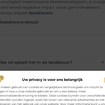
cologisch verantwoorde beheersstrategieën, is cruciaa
coris terwijl negatieve impact wordt geminimaliseerd.
n beheer, bezoek
Nesidiocoris
.
nesidiocoris-tenuis/
lke rol speelt het in de landbouw?
▼
iocoris aan gewassen toebrengen?
▼
Uw privacy is voor ons belangrijk
 maken gebruik van cookies en vergelijkbare technologieën om inzicht te
jgen in hoe u onze website gebruikt en om u een betere, meer
iocoris effectief beheren?
▼
ersonaliseerde ervaring te bieden. Deze cookies kunnen voor verschillend
leinden worden ingezet, zoals het tonen van relevante advertenties en het
lyseren van het gebruik van onze website. Voor meer informatie kunt u on