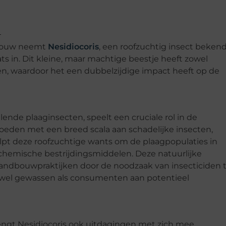
dbouw neemt
Nesidiocoris
, een roofzuchtig insect beken
ts in. Dit kleine, maar machtige beestje heeft zowel
en, waardoor het een dubbelzijdige impact heeft op de
llende plaaginsecten, speelt een cruciale rol in de
oeden met een breed scala aan schadelijke insecten,
elpt deze roofzuchtige wants om de plaagpopulaties in
hemische bestrijdingsmiddelen. Deze natuurlijke
ndbouwpraktijken door de noodzaak van insecticiden 
owel gewassen als consumenten aan potentieel
rengt Nesidiocoris ook uitdagingen met zich mee.