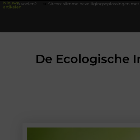
Nieuwe
Sitcon: slimme beveiligingsoplossingen met kennis uit de prakt
artikelen
De Ecologische 