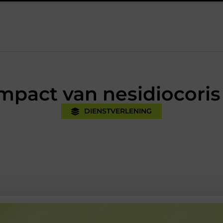
ijk
Oman vakantie tips voor een onvergetelijke rondreis
Ee
Impact van nesidiocori
DIENSTVERLENING