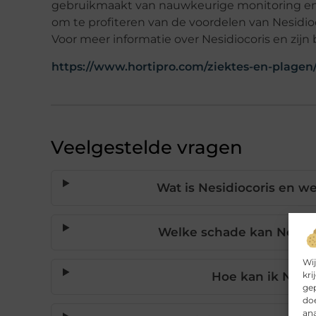
gebruikmaakt van nauwkeurige monitoring en e
om te profiteren van de voordelen van Nesidio
Voor meer informatie over Nesidiocoris en zij
https://www.hortipro.com/ziektes-en-plagen/
Veelgestelde vragen
Wat is Nesidiocoris en we
Welke schade kan Nesid
Wij
kri
Hoe kan ik Nesid
gep
doe
ana