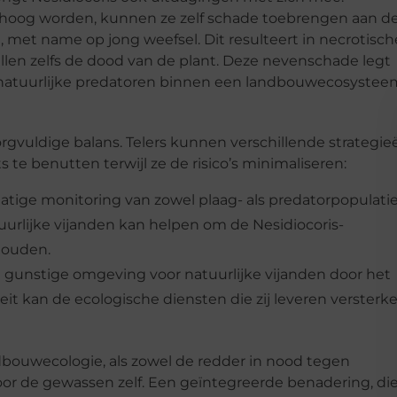
 hoog worden, kunnen ze zelf schade toebrengen aan d
 met name op jong weefsel. Dit resulteert in necrotisch
allen zelfs de dood van de plant. Deze nevenschade legt
 natuurlijke predatoren binnen een landbouwecosystee
zorgvuldige balans. Telers kunnen verschillende strategie
e benutten terwijl ze de risico’s minimaliseren:
atige monitoring van zowel plaag- als predatorpopulati
tuurlijke vijanden kan helpen om de Nesidiocoris-
houden.
n gunstige omgeving voor natuurlijke vijanden door het
it kan de ecologische diensten die zij leveren versterke
ndbouwecologie, als zowel de redder in nood tegen
oor de gewassen zelf. Een geïntegreerde benadering, di