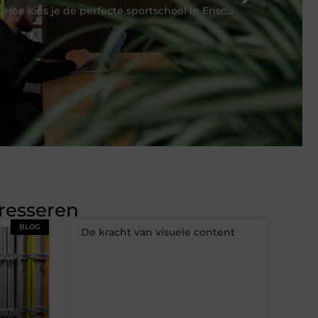
Hoe kies je de perfecte sportschool in Enschede: Tips en veelgestelde vragen
eresseren
BLOG
De kracht van visuele content