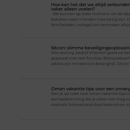
Hoe kan het dat we altijd verbonden
vaker alleen voelen?
We kunnen op ieder moment van de dag ee
bekijken waar vrienden mee bezig zijn. Da
familieleden, collega’s en kennissen altij
Sitcon: slimme beveiligingsoplossin
Wie woning, bedrijf of terrein goed wil b
apparaat met veel functies. Betrouwbaa
advies zijn minstens zo belangrijk. Sitcon 
Oman vakantie tips voor een onverge
Ben je op zoek naar oman vakantie tips v
een bestemming die je zeker niet mag ove
Arabisch Schiereiland staat bekend om 