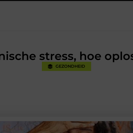
tijk
Oman vakantie tips voor een onvergetelijke rondreis
nische stress, hoe oplo
GEZONDHEID