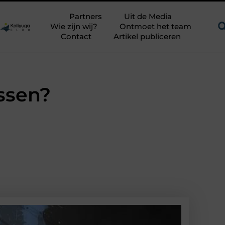
Een uitdagend avontuur in een authentieke melkstal
Fysiother
Partners
Uit de Media
Wie zijn wij?
Ontmoet het team
Contact
Artikel publiceren
ssen?