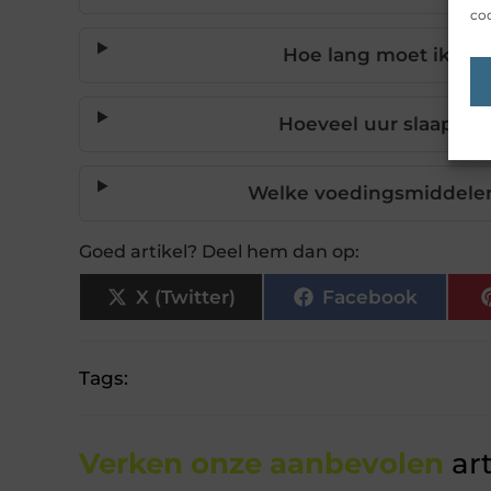
coo
Hoe lang moet ik dag
Hoeveel uur slaap is 
Welke voedingsmiddelen
Goed artikel? Deel hem dan op:
X (Twitter)
Facebook
Tags:
Verken onze aanbevolen
art