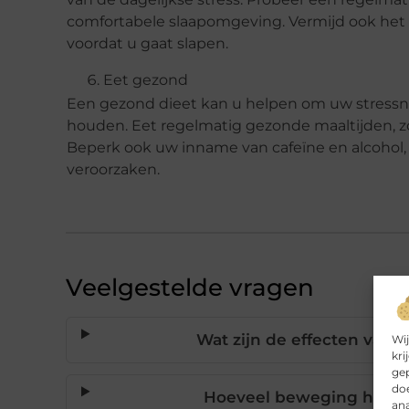
comfortabele slaapomgeving. Vermijd ook het 
voordat u gaat slapen.
Eet gezond
Een gezond dieet kan u helpen om uw stressn
houden. Eet regelmatig gezonde maaltijden, zoa
Beperk ook uw inname van cafeïne en alcohol,
veroorzaken.
Veelgestelde vragen
Wat zijn de effecten van 
Wij
kri
gep
doe
Hoeveel beweging heb ik
ana