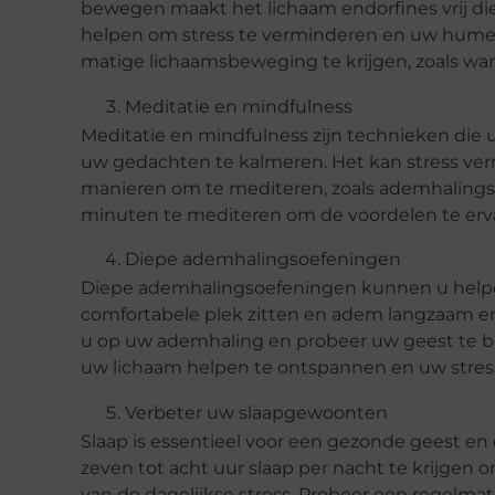
bewegen maakt het lichaam endorfines vrij die
helpen om stress te verminderen en uw humeu
matige lichaamsbeweging te krijgen, zoals wa
Meditatie en mindfulness
Meditatie en mindfulness zijn technieken di
uw gedachten te kalmeren. Het kan stress ver
manieren om te mediteren, zoals ademhalingsoe
minuten te mediteren om de voordelen te erv
Diepe ademhalingsoefeningen
Diepe ademhalingsoefeningen kunnen u helpe
comfortabele plek zitten en adem langzaam e
u op uw ademhaling en probeer uw geest te be
uw lichaam helpen te ontspannen en uw stres
Verbeter uw slaapgewoonten
Slaap is essentieel voor een gezonde geest en
zeven tot acht uur slaap per nacht te krijgen 
van de dagelijkse stress. Probeer een regelma