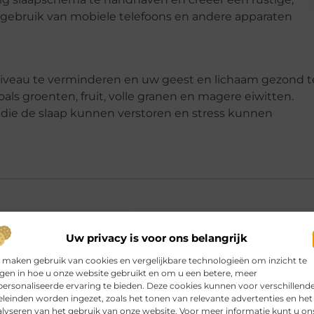
gebruik van mobiele telefoons en andere apparaten
iveau te verminderen en uw geest en lichaam gezond t
ls groenten, fruit, volle granen en magere eiwitten.
 die de slaap kunnen verstoren en stress kunnen
Uw privacy is voor ons belangrijk
chronische stress op je gezondheid?
▼
 maken gebruik van cookies en vergelijkbare technologieën om inzicht te
jgen in hoe u onze website gebruikt en om u een betere, meer
ersonaliseerde ervaring te bieden. Deze cookies kunnen voor verschillend
leinden worden ingezet, zoals het tonen van relevante advertenties en het
 nodig om stress te verminderen?
▼
lyseren van het gebruik van onze website. Voor meer informatie kunt u on