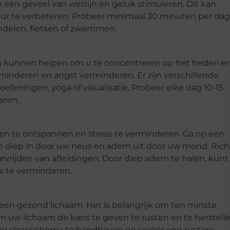
 een gevoel van welzijn en geluk stimuleren. Dit kan
r te verbeteren. Probeer minimaal 30 minuten per dag
ndelen, fietsen of zwemmen.
e u kunnen helpen om u te concentreren op het heden e
minderen en angst verminderen. Er zijn verschillende
feningen, yoga of visualisatie. Probeer elke dag 10-15
aren.
n te ontspannen en stress te verminderen. Ga op een
n diep in door uw neus en adem uit door uw mond. Rich
vrijden van afleidingen. Door diep adem te halen, kunt
s te verminderen.
 een gezond lichaam. Het is belangrijk om ten minste
om uw lichaam de kans te geven te rusten en te herstell
tig slaapschema te handhaven en creëer een rustige,