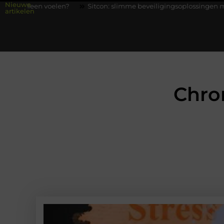
Nieuwe
?
Sitcon: slimme beveiligingsoplossingen met kennis uit de prak
artikelen
Chro