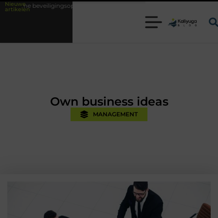
Nieuwe
soplossingen met kennis uit de praktijk
Oman vakantie tips voor een o
artikelen
Own business ideas
MANAGEMENT