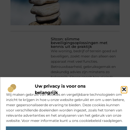
Sitcon: slimme
beveiligingsoplossingen met
kennis uit de praktijk
Wie woning, bedrijf of terrein goed wil
beveiligen, zoekt meer dan alleen een
apparaat met veel functies.
Betrouwbaarheid, gebruiksgemak en
deskundig advies zijn minstens zo
belangrijk. Sitcon speelt hier al sinds
2007 op in. Het
Uw privacy is voor ons
belangrijk
Wij maken gebruik van cookies en vergelijkbare technologieën om
inzicht te krijgen in hoe u onze website gebruikt en om u een betere,
meer gepersonaliseerde ervaring te bieden. Deze cookies kunnen
voor verschillende doeleinden worden ingezet, zoals het tonen van
relevante advertenties en het analyseren van het gebruik van onze
website. Voor meer informatie kunt u ons cookiebeleid raadplegen.