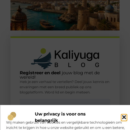
Registreer en deel
jouw blog met de
wereld!
Heb je een verhaal te vertellen? Deel jouw kennis en
ervaringen met een breed publiek op ons
blogplatform. Word lid en begin meteen.
Registreer nu!
Uw privacy is voor ons
belangrijk
Wij maken gebruik van cookies en vergelijkbare technologieën om
POPULAIRE ONDERWERPEN
inzicht te krijgen in hoe u onze website gebruikt en om u een betere,