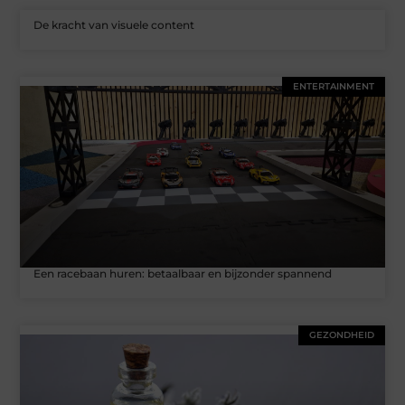
De kracht van visuele content
ENTERTAINMENT
Een racebaan huren: betaalbaar en bijzonder spannend
GEZONDHEID