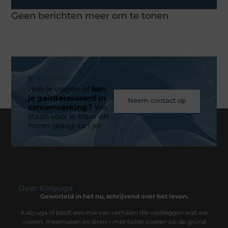
Geen berichten meer om te tonen
Heb je vragen of
ben
je geïnteresseerd in
Neem contact op
samenwerking?
We
staan voor je klaar en
horen graag van je!
Over Kaliyuga
Geworteld in het nu, schrijvend over het leven.
Kaliyuga.nl biedt een mix van verhalen die vastleggen wat we
voelen, meemaken en leren – met beide voeten op de grond