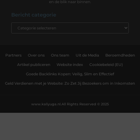
en de blik naar binnen.
Bericht categorie
Partners
Over ons
Ons team
Uit de Media
Beroemdheden
Artikel publiceren
Website index
Cookiebeleid (EU)
Goede Backlinks Kopen: Veilig, Slim en Effectief
Geld Verdienen met je Website: Zo Zet Jij Bezoekers om in Inkomsten
www.kaliyuga.nl.
All Rights Reserved © 2025