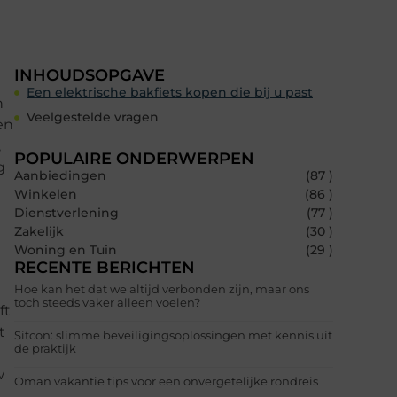
INHOUDSOPGAVE
Een elektrische bakfiets kopen die bij u past
n
Veelgestelde vragen
en
,
POPULAIRE ONDERWERPEN
g
Aanbiedingen
(87 )
Winkelen
(86 )
Dienstverlening
(77 )
Zakelijk
(30 )
Woning en Tuin
(29 )
RECENTE BERICHTEN
Hoe kan het dat we altijd verbonden zijn, maar ons
toch steeds vaker alleen voelen?
ft
t
Sitcon: slimme beveiligingsoplossingen met kennis uit
de praktijk
w
Oman vakantie tips voor een onvergetelijke rondreis