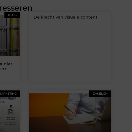
eresseren
BLOG
De kracht van visuele content
t niet
dern
MARKETING
ZAKELIJK