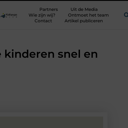
n uitdagend avontuur in een authentieke melkstal
Fysiotherap
Partners
Uit de Media
Wie zijn wij?
Ontmoet het team
Contact
Artikel publiceren
e kinderen snel en