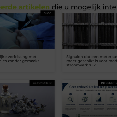
erde artikelen
die u mogelijk int
BLOG
ijke verfrissing met
Signalen dat een meterkas
ables zonder gemaakt
meer geschikt is voor mo
stroomverbruik
GEZONDHEID
INTERNET 