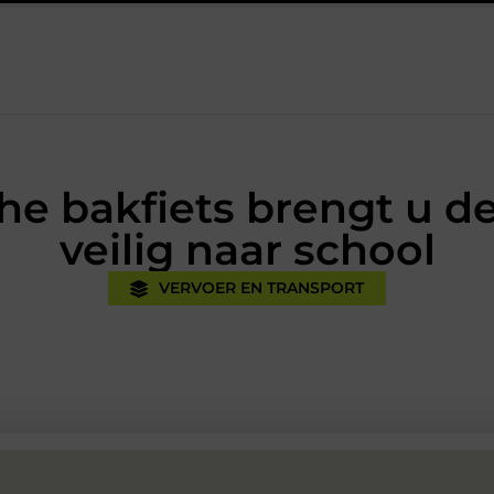
jk
Oman vakantie tips voor een onvergetelijke rondreis
Ee
he bakfiets brengt u d
veilig naar school
VERVOER EN TRANSPORT