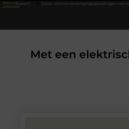
Nieuwe
Sitcon: slimme beveiligingsoplossingen met kennis uit de prakti
artikelen
Met een elektrisc