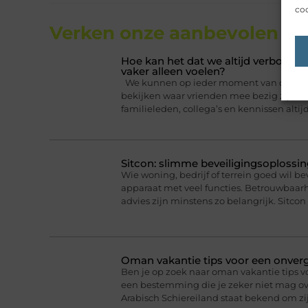
coo
Verken onze aanbevolen
art
Hoe kan het dat we altijd verbonden
vaker alleen voelen?
We kunnen op ieder moment van de dag ee
bekijken waar vrienden mee bezig zijn. Da
familieleden, collega’s en kennissen altij
Sitcon: slimme beveiligingsoplossin
Wie woning, bedrijf of terrein goed wil b
apparaat met veel functies. Betrouwbaa
advies zijn minstens zo belangrijk. Sitcon 
Oman vakantie tips voor een onverge
Ben je op zoek naar oman vakantie tips v
een bestemming die je zeker niet mag ove
Arabisch Schiereiland staat bekend om 