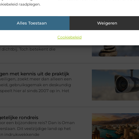
kiebeleid raadplegen.
ikelen voor jou.
Alles Toestaan
Weigeren
 zijn, maar ons toch steeds
Cookiebeleid
n bericht sturen, een foto delen of
nkzij onze telefoons zijn
d dichtbij. Toch betekent die
gen met kennis uit de praktijk
eveiligen, zoekt meer dan alleen een
rheid, gebruiksgemak en deskundig
speelt hier al sinds 2007 op in. Het
telijke rondreis
oor een bijzondere reis? Dan is Oman
rslaan. Dit veelzijdige land op het
zijn indrukwekkende