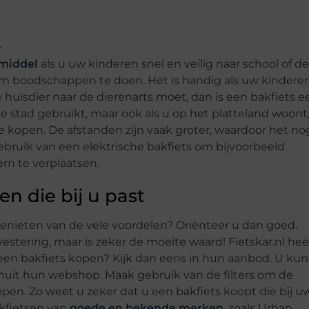
smiddel
als u uw kinderen snel en veilig naar school of de
 om boodschappen te doen. Het is handig als uw kindere
w huisdier naar de dierenarts moet, dan is een bakfiets e
e stad gebruikt, maar ook als u op het platteland woont
te kopen. De afstanden zijn vaak groter, waardoor het no
ebruik van een elektrische bakfiets om bijvoorbeeld
rn te verplaatsen.
en die bij u past
genieten van de vele voordelen? Oriënteer u dan goed.
estering, maar is zeker de moeite waard! Fietskar.nl hee
 een bakfiets kopen? Kijk dan eens in hun aanbod. U kun
anuit hun webshop. Maak gebruik van de filters om de
kopen. Zo weet u zeker dat u een bakfiets koopt die bij u
akfietsen van
goede en bekende merken
, zoals Urban