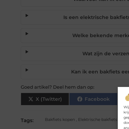
Is een elektrische bakfie
Welke bekende merken
Wat zijn de verze
Kan ik een bakfiets ee
Goed artikel? Deel hem dan op:
X (Twitter)
Facebook
Wij
kri
gep
Bakfiets kopen
,
Elektrische bakfiets
Tags:
doe
ana