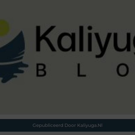
Gepubliceerd Door Kaliyuga.nl