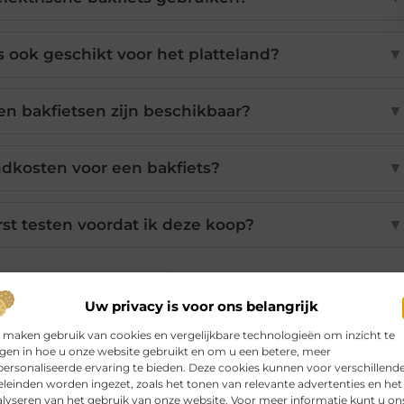
ts ook geschikt voor het platteland?
▼
 bakfietsen zijn beschikbaar?
▼
ndkosten voor een bakfiets?
▼
rst testen voordat ik deze koop?
▼
Uw privacy is voor ons belangrijk
Pinterest
LinkedIn
Email
 maken gebruik van cookies en vergelijkbare technologieën om inzicht te
jgen in hoe u onze website gebruikt en om u een betere, meer
ersonaliseerde ervaring te bieden. Deze cookies kunnen voor verschillend
leinden worden ingezet, zoals het tonen van relevante advertenties en het
lyseren van het gebruik van onze website. Voor meer informatie kunt u on