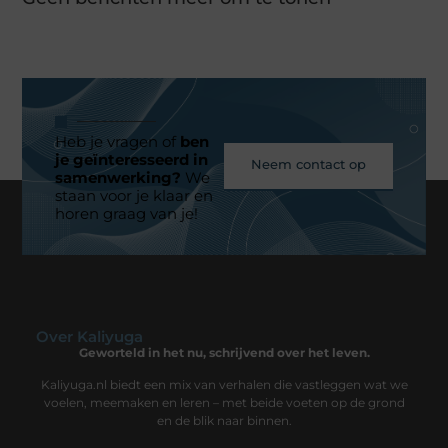
Heb je vragen of
ben
je geïnteresseerd in
Neem contact op
samenwerking?
We
staan voor je klaar en
horen graag van je!
Over Kaliyuga
Geworteld in het nu, schrijvend over het leven.
Kaliyuga.nl biedt een mix van verhalen die vastleggen wat we
voelen, meemaken en leren – met beide voeten op de grond
en de blik naar binnen.