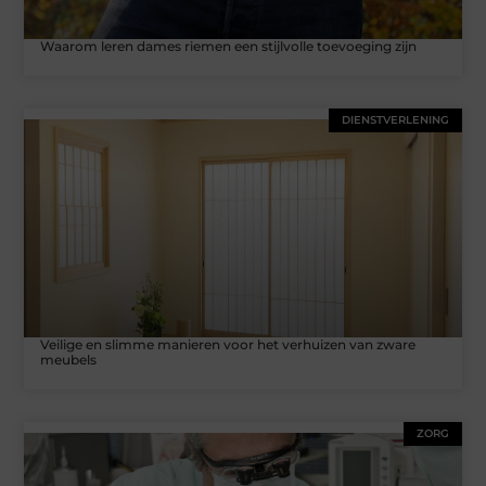
Waarom leren dames riemen een stijlvolle toevoeging zijn
DIENSTVERLENING
Veilige en slimme manieren voor het verhuizen van zware
meubels
ZORG