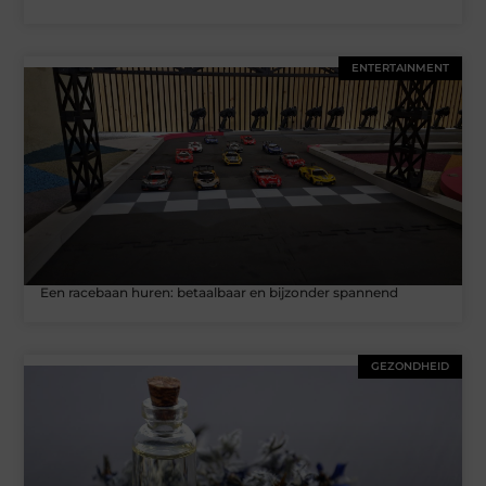
ENTERTAINMENT
Een racebaan huren: betaalbaar en bijzonder spannend
GEZONDHEID