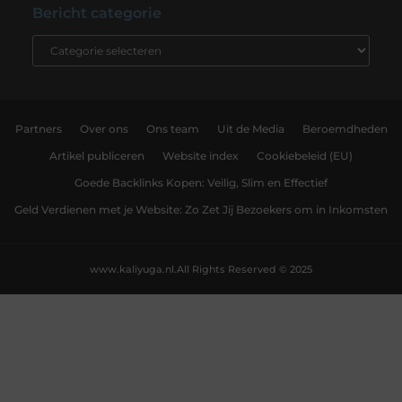
Bericht categorie
Partners
Over ons
Ons team
Uit de Media
Beroemdheden
Artikel publiceren
Website index
Cookiebeleid (EU)
Goede Backlinks Kopen: Veilig, Slim en Effectief
Geld Verdienen met je Website: Zo Zet Jij Bezoekers om in Inkomsten
www.kaliyuga.nl.
All Rights Reserved © 2025