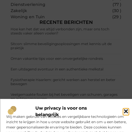
Dienstverlening
(77 )
Zakelijk
(30 )
Woning en Tuin
(29 )
RECENTE BERICHTEN
Hoe kan het dat we altijd verbonden zijn, maar ons toch
steeds vaker alleen voelen?
Sitcon: slimme beveiligingsoplossingen met kennis uit de
praktijk
Oman vakantie tips voor een onvergetelijke rondreis
Een uitdagend avontuur in een authentieke melkstal
Fysiotherapie Haarlem: gericht werken aan herstel en beter
bewegen
Veelgemaakte fouten bij het beveiligen van schuren, garages
en achteromgangen
Uw privacy is voor ons
belangrijk
Wij maken gebruik van cookies en vergelijkbare technologieën om
inzicht te krijgen in hoe u onze website gebruikt en om u een betere,
meer gepersonaliseerde ervaring te bieden. Deze cookies kunnen