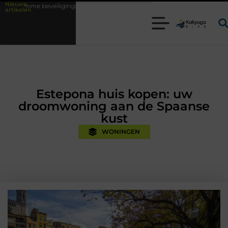
Nieuwe
igingsoplossingen met kennis uit de praktijk
Oman vakantie tips voor 
artikelen
Estepona huis kopen: uw
droomwoning aan de Spaanse
kust
WONINGEN