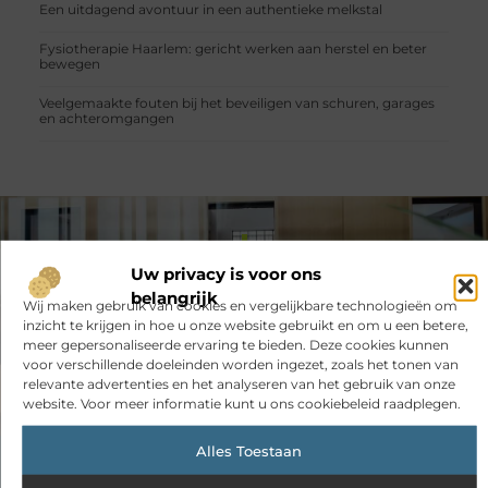
Een uitdagend avontuur in een authentieke melkstal
Fysiotherapie Haarlem: gericht werken aan herstel en beter
bewegen
Veelgemaakte fouten bij het beveiligen van schuren, garages
en achteromgangen
VORIGE
VOLGENDE
Uw privacy is voor ons
Deurkrukken in zwart: een stijlvolle keuze voor elk interieur
Verhuizen met kinderen: hoe pak je het goed aan?
belangrijk
Wij maken gebruik van cookies en vergelijkbare technologieën om
inzicht te krijgen in hoe u onze website gebruikt en om u een betere,
meer gepersonaliseerde ervaring te bieden. Deze cookies kunnen
voor verschillende doeleinden worden ingezet, zoals het tonen van
relevante advertenties en het analyseren van het gebruik van onze
website. Voor meer informatie kunt u ons cookiebeleid raadplegen.
Alles Toestaan
Had je deze artikelen al bekeken?