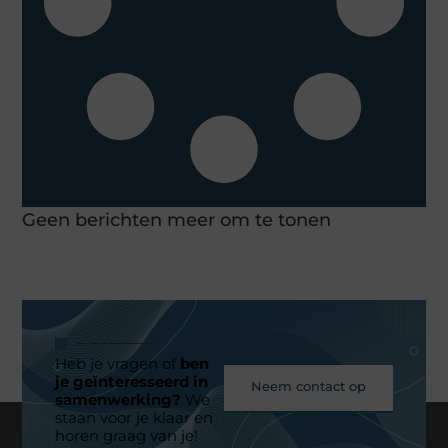
Geen berichten meer om te tonen
Heb je vragen of
ben
je geïnteresseerd in
Neem contact op
samenwerking?
We
staan voor je klaar en
horen graag van je!