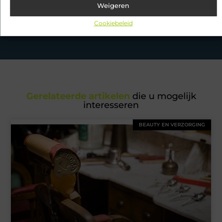
Weigeren
Ontdek de boeiende en interessante verhalen die wij voor je in
Cookiebeleid
petto hebben en mis onze artikelen niet. Duik in diverse
onderwerpen en blijf op de hoogte!
Gerelateerde artikelen
die u mogelijk
interesseren
BEAUTY EN VERZORGING