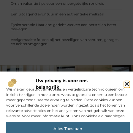
Oman vakantie tips voor een onvergetelijke rondreis
Een uitdagend avontuur in een authentieke melkstal
Fysiotherapie Haarlem: gericht werken aan herstel en beter
bewegen
Veelgemaakte fouten bij het beveiligen van schuren, garages
en achteromgangen
VORIGE
VOLGENDE
Uw privacy is voor ons
Maagverkleining: transformatie van levensstijl
Wat Maakt Een Betrouwbare Transportpartner: Essentiële Kenmerken Voor Succesvol Transport
belangrijk
Wij maken gebruik van cookies en vergelijkbare technologieën om
inzicht te krijgen in hoe u onze website gebruikt en om u een betere,
meer gepersonaliseerde ervaring te bieden. Deze cookies kunnen
voor verschillende doeleinden worden ingezet, zoals het tonen van
relevante advertenties en het analyseren van het gebruik van onze
website. Voor meer informatie kunt u ons cookiebeleid raadplegen.
Alles Toestaan