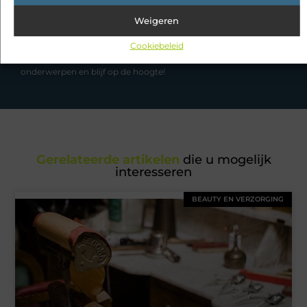
Had je deze artikelen al bekeken?
Weigeren
Cookiebeleid
Ontdek de boeiende en interessante verhalen die wij voor je in
petto hebben en mis onze artikelen niet. Duik in diverse
onderwerpen en blijf op de hoogte!
Gerelateerde artikelen
die u mogelijk
interesseren
BEAUTY EN VERZORGING