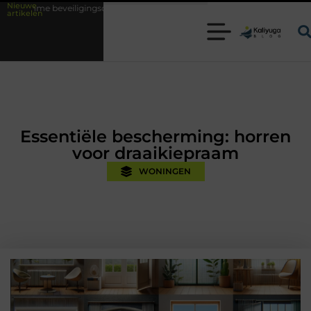
Nieuwe
gingsoplossingen met kennis uit de praktijk
Oman vakantie tips voor e
artikelen
Essentiële bescherming: horren
voor draaikiepraam
WONINGEN