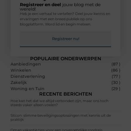
Registreer en deel
jouw blog met de
wereld!
Heb je een verhaal te vertellen? Deel jouw kennis en
ervaringen met een breed publiek op ons
blogplatform. Word lid en begin meteen.
Registreer nu!
POPULAIRE ONDERWERPEN
Aanbiedingen
(87 )
Winkelen
(86 )
Dienstverlening
(77 )
Zakelijk
(30 )
Woning en Tuin
(29 )
RECENTE BERICHTEN
Hoe kan het dat we altijd verbonden zijn, maar ons toch
steeds vaker alleen voelen?
Sitcon: slimme beveiligingsoplossingen met kennis uit de
praktijk
Oman vakantie tips voor een onvergetelijke rondreis