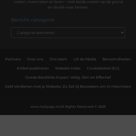
voelen, meemaken en leren – met beide voeten op de grond
en de blik naar binnen.
Bericht categorie
Partners
Over ons
Ons team
Uit de Media
Beroemdheden
Artikel publiceren
Website index
Cookiebeleid (EU)
Goede Backlinks Kopen: Veilig, Slim en Effectief
Geld Verdienen met je Website: Zo Zet Jij Bezoekers om in Inkomsten
www.kaliyuga.nl.
All Rights Reserved © 2025