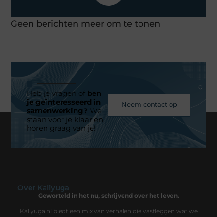
Geen berichten meer om te tonen
Heb je vragen of
ben
je geïnteresseerd in
Neem contact op
samenwerking?
We
staan voor je klaar en
horen graag van je!
Over Kaliyuga
Geworteld in het nu, schrijvend over het leven.
Kaliyuga.nl biedt een mix van verhalen die vastleggen wat we