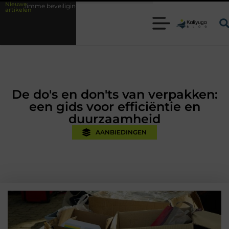
Nieuwe
igingsoplossingen met kennis uit de praktijk
Oman vakantie tips voor 
artikelen
De do's en don'ts van verpakken:
een gids voor efficiëntie en
duurzaamheid
AANBIEDINGEN