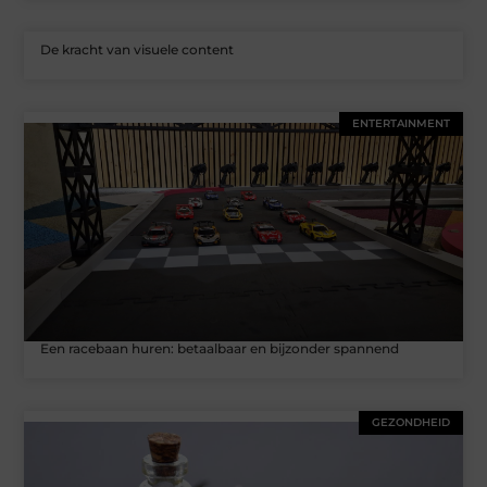
De kracht van visuele content
ENTERTAINMENT
Een racebaan huren: betaalbaar en bijzonder spannend
GEZONDHEID