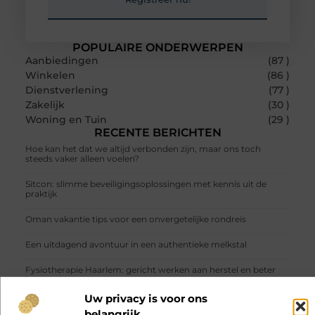
POPULAIRE ONDERWERPEN
Aanbiedingen
(87 )
Winkelen
(86 )
Dienstverlening
(77 )
Zakelijk
(30 )
Woning en Tuin
(29 )
RECENTE BERICHTEN
Hoe kan het dat we altijd verbonden zijn, maar ons toch
steeds vaker alleen voelen?
Sitcon: slimme beveiligingsoplossingen met kennis uit de
praktijk
Oman vakantie tips voor een onvergetelijke rondreis
Een uitdagend avontuur in een authentieke melkstal
Fysiotherapie Haarlem: gericht werken aan herstel en beter
bewegen
Uw privacy is voor ons
Veelgemaakte fouten bij het beveiligen van schuren, garages
belangrijk
en achteromgangen