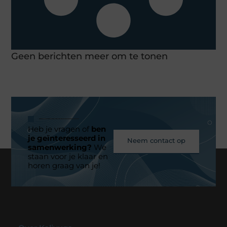
Geen berichten meer om te tonen
Heb je vragen of
ben
je geïnteresseerd in
Neem contact op
samenwerking?
We
staan voor je klaar en
horen graag van je!