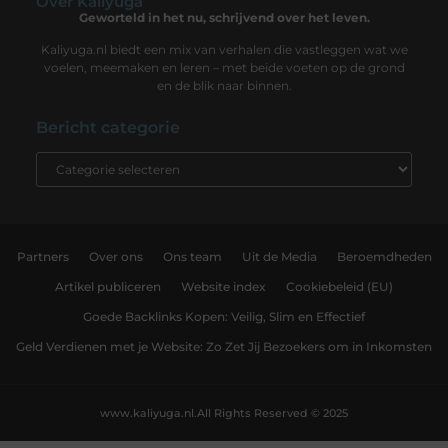
Over Kaliyuga
Geworteld in het nu, schrijvend over het leven.
Kaliyuga.nl biedt een mix van verhalen die vastleggen wat we
voelen, meemaken en leren – met beide voeten op de grond
en de blik naar binnen.
Bericht categorie
Partners
Over ons
Ons team
Uit de Media
Beroemdheden
Artikel publiceren
Website index
Cookiebeleid (EU)
Goede Backlinks Kopen: Veilig, Slim en Effectief
Geld Verdienen met je Website: Zo Zet Jij Bezoekers om in Inkomsten
www.kaliyuga.nl.
All Rights Reserved © 2025